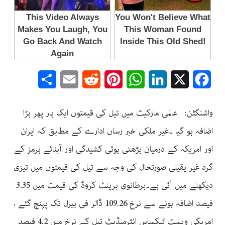
Share
Email
Reddit
Pinterest
WhatsApp
LinkedIn
Facebook
X
واشنگٹن: عالمی مارکیٹ میں تیل کی قیمتوں ایک بار پھر بڑا
اضافہ ہو گیا ۔غیر ملکی خبر رساں ادارے کے مطابق کہ ایران
اور امریکہ کے درمیان بڑھتی ہوئی کشیدگی اور آبنائے ہرمز کے
گرد غیر یقینی صورتحال کی وجہ سے تیل کی قیمتوں میں تیزی
دیکھنے میں آئی ہے۔برطانوی برینٹ کروڈ کی قیمت میں 3.35
فیصد اضافہ ہونے سے نرخ 109.26 ڈالر فی بیرل تک پہنچ گئے ،
امریکی ویسٹ ٹیکساس انٹرمیڈیٹ تیل کے نرخ میں 4.2 فیصد