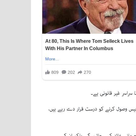
 سراسر غیر قانونی ہے۔
واضح کیا گیا کہ کچھ اسکول تعلیمی سال اگست 2025 سے شروع ہونے کا جواز بنا کر جولائی 2026 تک فیس وصول کرنے کو درست قرار دے رہے ہیں،
رمانے عائد کیے جائیں گے بلکہ ان کی