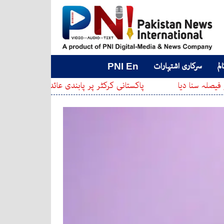
لم
سرکاری اشتہارات
PNI En
یا
پاکستانی کرکٹر پر پابندی عائد کر دی گئی
عدالت