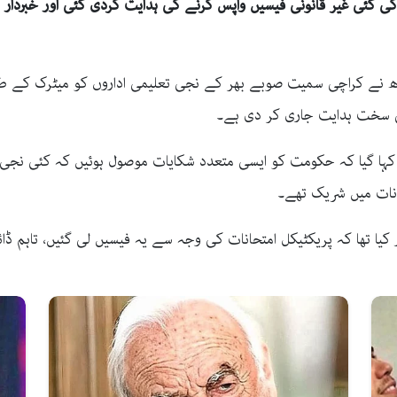
ی گئی غیر قانونی فیسیں واپس کرنے کی ہدایت کردی گئی اور خبردار 
کی سخت ہدایت جاری کر دی ہے۔
ا گیا کہ حکومت کو ایسی متعدد شکایات موصول ہوئیں کہ کئی نجی 
انات میں شریک تھے۔
یا تھا کہ پریکٹیکل امتحانات کی وجہ سے یہ فیسیں لی گئیں، تاہم ڈ