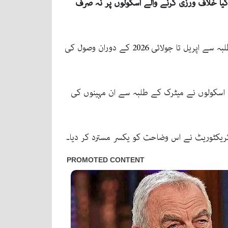
کیا خلاف ورزی کرنے والے اسکولوں پر نہ صرف
تفصیلات کے مطابق محکمۂ اسکول ایجوکیشن سندھ نے کراچی سمیت صوبے بھر کے نجی تعلیمی اداروں کو میٹرک کے طلبہ سے اپریل تا جولائی 2026 کے دوران وصول کی
اسکولوں نے میٹرک کے طلبہ سے ان مہینوں کی
ائریکٹوریٹ نے اس وضاحت کو یکسر مسترد کر دیا۔