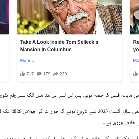
ی ماہانہ فیس کا حصہ ہوتی ہے، اس لیے اس مد میں الگ سے رقم بٹورنا
اعلامیے میں مزید 
ی خلاف ورزی ہے۔
 اس حکم نامے کی خلاف ورزی کرنے والے اسکولوں پر نہ صرف بھاری ج