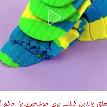
 والدین کیلئے بڑی خوشخبری،بڑا حکم آگ