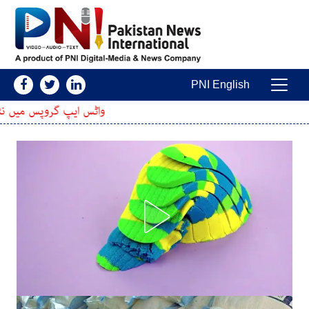
Skip to conten
PNI English
Main Navigatio
واٹس ایپ گروپس میں نئے فیچرز متعارف