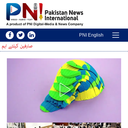
Skip to conten
PNI English
Main Navigatio
صارفین کیلئے اہم خبر ، پی ٹی اے نے موبا