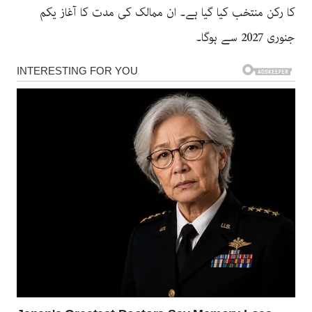
کا رکن منتخب کیا گیا ہے۔ ان ممالک کی مدت کا آغاز یکم
جنوری 2027 سے ہوگا۔