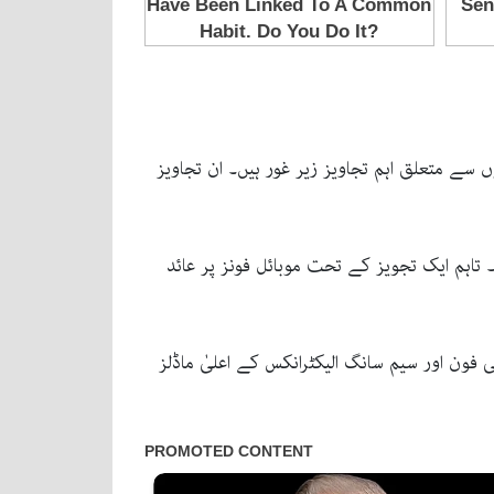
س میں موبائل فون ٹیکسوں سے متعلق اہم تجاویز زیر غور ہیں۔ ان تجاویز
تاہم ایک تجویز کے تحت موبائل فونز پر عائد
ٹ فونز، بشمول ایپل آئی فون اور سیم سانگ الیکٹرانکس کے اعلیٰ ماڈلز