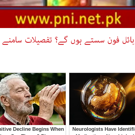
ئل فون سستے ہوں گے؟ تفصیلات سامنے آ