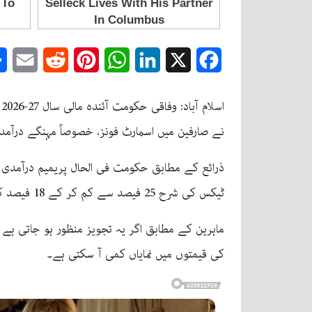
mail
Reddit
Pinterest
WhatsApp
LinkedIn
Facebook
X
نے صارفین میں اسمارٹ فونز، خصوصاً مہنگے درآمد
ذرائع کے مطابق حکومت فی الحال پریمیم درآمدی اس
ٹیکس کی شرح 25 فیصد سے کم کر کے 18 فیصد کرنے کی سفارش بھی زیر غور ہے۔
کی قیمتوں میں نمایاں کمی آ سکتی ہے۔