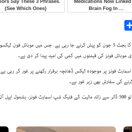
Share
E
اسلام آباد: وفاقی حکومت آئندہ مالی سال 27-2026 کا بجٹ 5 جون کو پیش کرنے جا رہی ہے. ج
ی موبائل فونز کی قیمتوں میں کمی کی امید پیدا کر دی ہے۔
مارٹ فونز پر موجودہ ٹیکس ڈھانچہ برقرار رکھنے پر غور کر رہی ہے۔ 
ماہرین کے مطابق اگر یہ تجویز منظور ہو جاتی ہے تو 500 ڈالر سے زائد مالیت کے فلیگ شپ اسمار