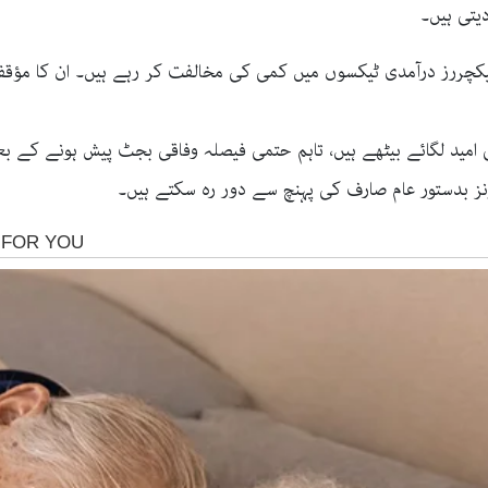
یتی ہیں۔
فیکچررز درآمدی ٹیکسوں میں کمی کی مخالفت کر رہے ہیں۔ ان کا مؤ
ید لگائے بیٹھے ہیں، تاہم حتمی فیصلہ وفاقی بجٹ پیش ہونے کے بعد 
ز بدستور عام صارف کی پہنچ سے دور رہ سکتے ہیں۔