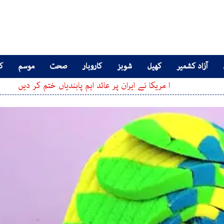
آزاد کشمیر
کھیل
شوبز
کاروبار
صحت
موسم
کا
ا مریکا نے ایران پر عائد اہم پابندیاں ختم کر دیں
پاکستان نے