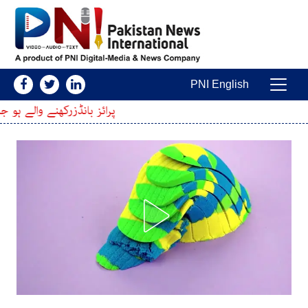
Skip to conten
PNI English
Main Navigatio
پرائز بانڈزرکھنے والے ہو جائیں خبردار ! فائلرز او