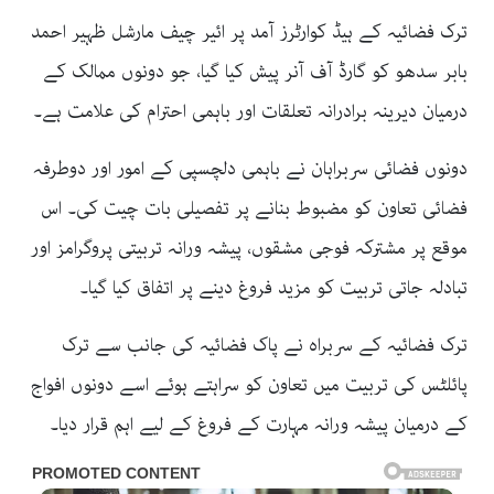
ترک فضائیہ کے ہیڈ کوارٹرز آمد پر ائیر چیف مارشل ظہیر احمد
بابر سدھو کو گارڈ آف آنر پیش کیا گیا، جو دونوں ممالک کے
درمیان دیرینہ برادرانہ تعلقات اور باہمی احترام کی علامت ہے۔
دونوں فضائی سربراہان نے باہمی دلچسپی کے امور اور دوطرفہ
فضائی تعاون کو مضبوط بنانے پر تفصیلی بات چیت کی۔ اس
موقع پر مشترکہ فوجی مشقوں، پیشہ ورانہ تربیتی پروگرامز اور
تبادلہ جاتی تربیت کو مزید فروغ دینے پر اتفاق کیا گیا۔
ترک فضائیہ کے سربراہ نے پاک فضائیہ کی جانب سے ترک
پائلٹس کی تربیت میں تعاون کو سراہتے ہوئے اسے دونوں افواج
کے درمیان پیشہ ورانہ مہارت کے فروغ کے لیے اہم قرار دیا۔