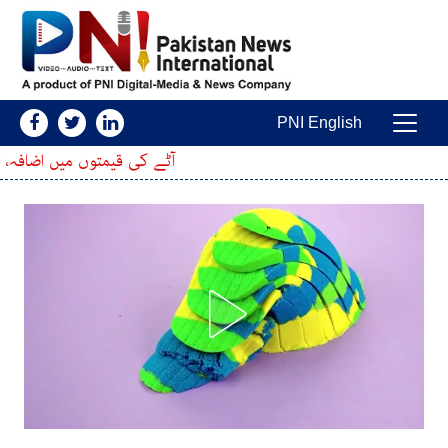
Skip to conten
PNI English
Main Navigatio
آٹے کی قیمتوں میں اضافہ، 20 کلو کا تھیلا مزید کتنا مہنگا ہوگیا؟