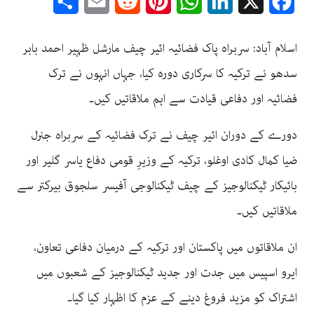
Share
Email
Reddit
Pinterest
WhatsApp
LinkedIn
Facebook
X
اسلام آباد: سربراہ پاک فضائیہ ائیر چیف مارشل ظہیر احمد بابر
سدھو نے ترکیہ کا سرکاری دورہ کیا، جہاں انہوں نے ترک
فضائیہ اور دفاعی قیادت سے اہم ملاقاتیں کیں۔
دورے کے دوران ائیر چیف نے ترک فضائیہ کے سربراہ جنرل
ضیا کمال کادی اوغلو، ترکیہ کے وزیرِ قومی دفاع یاسر گلیر اور
بائیکار ٹیکنالوجیز کے چیف ٹیکنالوجی آفیسر سلجوق بیرکتر سے
ملاقاتیں کیں۔
ان ملاقاتوں میں پاکستان اور ترکیہ کے درمیان دفاعی تعاون،
ایرو اسپیس میں جدت اور جدید ٹیکنالوجیز کے شعبوں میں
اشتراک کو مزید فروغ دینے کے عزم کا اظہار کیا گیا۔