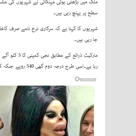
ملک میں بڑھتی ہوئی مہنگائی نے شہریوں کی مشکلات
سطح پر پہنچ رہی ہیں۔
شہریوں کا کہنا ہے کہ سرکاری نرخ نامے صرف کاغذی
جا رہی ہیں۔
رہا ہے۔اسی طرح درجہ دوم گھی 540 روپے جبکہ کوکنگ آئل 460 روپے فی لیٹر تک جا پہنچا ہے، جس سے متوسط اور غریب طبقہ شدید متاثر ہو رہا ہے۔