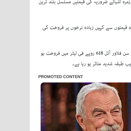
زمرہ اشیائے ضروریہ کی قیمتیں مسلسل بلند ترین
ررہ قیمتوں سے کہیں زیادہ نرخوں پر فروخت کی
مارکیٹ ذرائع کے مطابق نجی کمپنی کا 5 کلو آٹے کا تھیلا 1030 روپے تک پہنچ گیا ہے، جبکہ درجہ اول گھی 598 روپے اور سن فلاور آئل 618 روپے فی لیٹر میں فروخت ہو