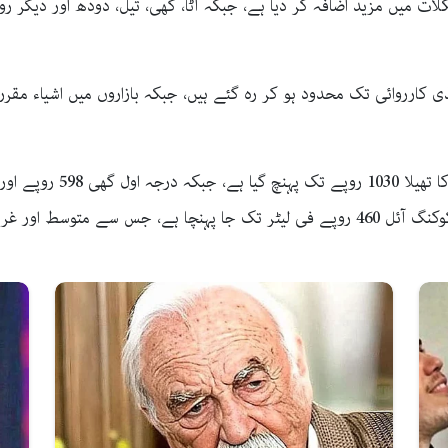
 میں مزید اضافہ کر دیا ہے، جبکہ آٹا، گھی، تیل، دودھ اور دیگر رو
 کارروائی تک محدود ہو کر رہ گئے ہیں، جبکہ بازاروں میں اشیاء مق