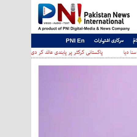
لم
سرکاری اشتہارات
PNI En
پاکستانی کرکٹر پر پابندی عائد کر دی گئی
عدالت نے ای