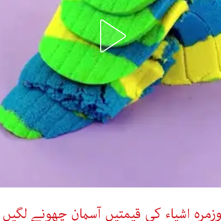
زمرہ اشیاء کی قیمتیں آسمان چھونے لگیں