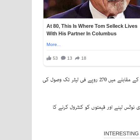
روٹی بھی سرکاری نرخ کے برعکس 20 روپے میں فروخت کی جا رہی ہے، جبکہ دودھ کی قیمت 170 روپے کے سرکاری نرخ کے مقابلے میں 270 روپے فی لیٹر تک وصول کی
 حکومت سے فوری نوٹس لینے اور قیمتوں کو کنٹرول کرنے کا