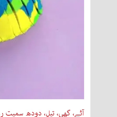
آٹے، گھی، تیل، دودھ سمیت رو