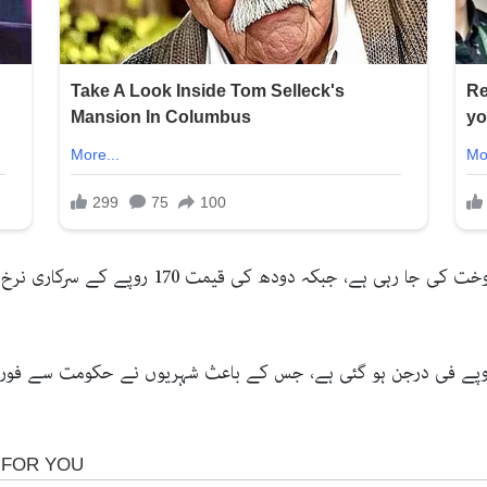
ار میں فارمی انڈوں کی قیمت بھی بڑھ کر 238 روپے فی درجن ہو گئی ہے، جس کے باعث شہریوں نے