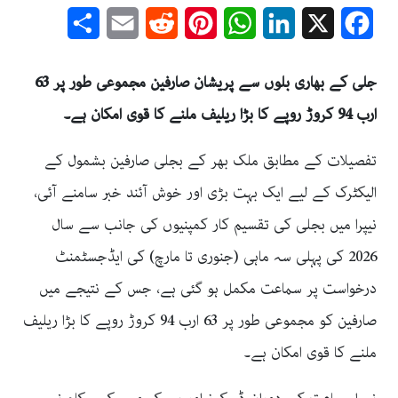
Share
Email
Reddit
Pinterest
WhatsApp
LinkedIn
Facebook
X
جلی کے بھاری بلوں سے پریشان صارفین مجموعی طور پر 63
ارب 94 کروڑ روپے کا بڑا ریلیف ملنے کا قوی امکان ہے۔
تفصیلات کے مطابق ملک بھر کے بجلی صارفین بشمول کے
الیکٹرک کے لیے ایک بہت بڑی اور خوش آئند خبر سامنے آئی،
نیپرا میں بجلی کی تقسیم کار کمپنیوں کی جانب سے سال
2026 کی پہلی سہ ماہی (جنوری تا مارچ) کی ایڈجسٹمنٹ
درخواست پر سماعت مکمل ہو گئی ہے، جس کے نتیجے میں
صارفین کو مجموعی طور پر 63 ارب 94 کروڑ روپے کا بڑا ریلیف
ملنے کا قوی امکان ہے۔