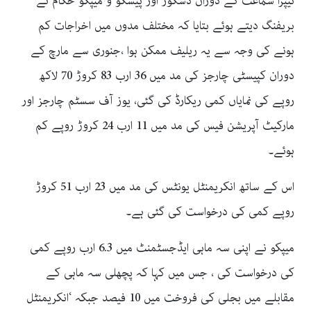
نیپرا سماعت کے دوران ڈسکوز اور پیسکو و میپکو حکام نے
بریفنگ دیتے ہوئے بتایا کہ مختلف مدوں میں اخراجات کم
ہونے کی وجہ سے یہ ریلیف ممکن ہوا ،جنوری سے مارچ کے
دوران کپیسٹی چارجز کی مد میں 36 ارب 83 کروڑ 70 لاکھ
روپے کی نمایاں کمی ریکارڈ کی گئی، یوز آف سسٹم چارجز اور
مارکیٹ آپریشن فیس کی مد میں 11 ارب 24 کروڑ روپے کم
ہوئے۔
اس کے ساتھ انکریمنٹل یونٹس کی مد میں 23 ارب 51 کروڑ
روپے کمی کی درخواست کی گئی ہے۔
میپکو نے اپنی سہ ماہی ایڈجسٹمنٹ میں 6.3 ارب روپے کمی
کی درخواست کی ، جس میں کہا کہ پچھلی سہ ماہی کے
مقابلے میں بجلی کی فروخت میں 10 فیصد جبکہ ‘انکریمنٹل