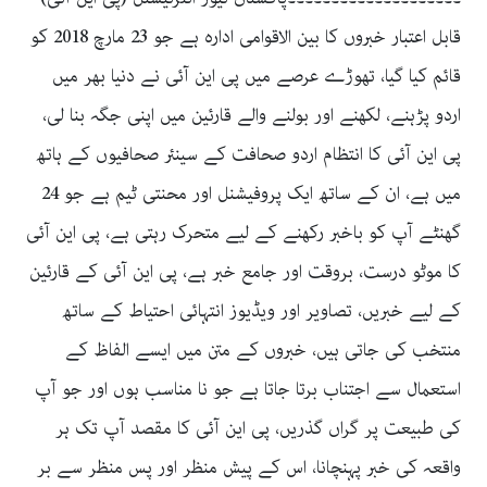
قابل اعتبار خبروں کا بین الاقوامی ادارہ ہے جو 23 مارچ 2018 کو
قائم کیا گیا، تھوڑے عرصے میں پی این آئی نے دنیا بھر میں
اردو پڑہنے، لکھنے اور بولنے والے قارئین میں اپنی جگہ بنا لی،
پی این آئی کا انتظام اردو صحافت کے سینئر صحافیوں کے ہاتھ
میں ہے، ان کے ساتھ ایک پروفیشنل اور محنتی ٹیم ہے جو 24
گھنٹے آپ کو باخبر رکھنے کے لیے متحرک رہتی ہے، پی این آئی
کا موٹو درست، بروقت اور جامع خبر ہے، پی این آئی کے قارئین
کے لیے خبریں، تصاویر اور ویڈیوز انتہائی احتیاط کے ساتھ
منتخب کی جاتی ہیں، خبروں کے متن میں ایسے الفاظ کے
استعمال سے اجتناب برتا جاتا ہے جو نا مناسب ہوں اور جو آپ
کی طبیعت پر گراں گذریں، پی این آئی کا مقصد آپ تک ہر
واقعہ کی خبر پہنچانا، اس کے پیش منظر اور پس منظر سے بر