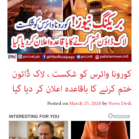
کورونا وائرس کو شکست ، لاک ڈائون
ختم کرنے کا باقاعدہ اعلان کر دیا گیا
Posted on
March 25, 2020
by
News Desk