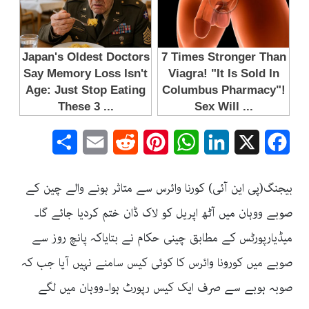
Share
Email
Reddit
Pinterest
WhatsApp
LinkedIn
Facebook
X
بیجنگ(پی این آئی) کورنا وائرس سے متاثر ہونے والے چین کے
صوبے ووہان میں آٹھ اپریل کو لاک ڈان ختم کردیا جائے گا۔
میڈیارپورٹس کے مطابق چینی حکام نے بتایاکہ پانچ روز سے
صوبے میں کورونا وائرس کا کوئی کیس سامنے نہیں آیا جب کہ
صوبہ ہوبے سے صرف ایک کیس رپورٹ ہوا۔ووہان میں لگے