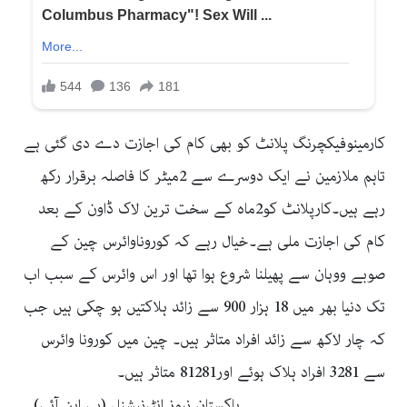
کارمینوفیکچرنگ پلانٹ کو بھی کام کی اجازت دے دی گئی ہے
تاہم ملازمین نے ایک دوسرے سے 2میٹر کا فاصلہ برقرار رکھ
رہے ہیں۔کارپلانٹ کو2ماہ کے سخت ترین لاک ڈاون کے بعد
کام کی اجازت ملی ہے۔خیال رہے کہ کوروناوائرس چین کے
صوبے ووہان سے پھیلنا شروع ہوا تھا اور اس وائرس کے سبب اب
تک دنیا بھر میں 18 ہزار 900 سے زائد ہلاکتیں ہو چکی ہیں جب
کہ چار لاکھ سے زائد افراد متاثر ہیں۔ چین میں کورونا وائرس
سے 3281 افراد ہلاک ہوئے اور81281 متاثر ہیں۔
۔۔۔۔۔۔۔۔۔۔۔۔۔۔۔۔۔۔۔۔پاکستان نیوز انٹرنیشنل (پی این آئی)