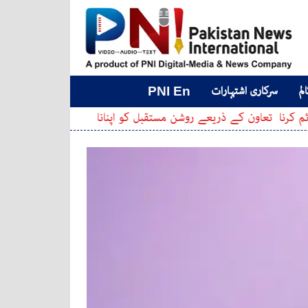
لم
سرکاری اشتہارات
PNI En
 ذریعے روشن مستقبل کو اپنانا
پی پی رہنماؤں کو ن لیگی ر