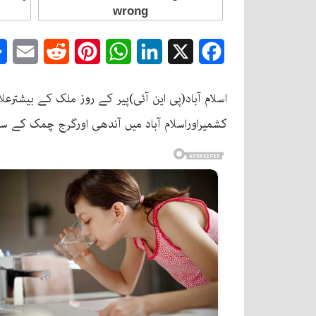
mail
Reddit
Pinterest
WhatsApp
LinkedIn
Facebook
X
اسلام آباد(پی این آئی)پیر کے روز ملک کے بیشتر
کشمیراوراسلام آباد میں آندھی اورگرج چمک کے ساتھ بارش کا امکان ہے۔گذشتہ 24 گھنٹے کا موس