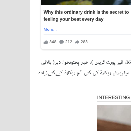
تاہم بالائی خیبر پختونخوا، اسلام آباد، گلگت بلتستان اورکشمیر میں بارش ہوئی۔بارش (ملی میٹر): پنجاب: اسلام آباد(سید پور 16، ائیر پورٹ ٹریس )، خیبر پختونخوا: دیر( بالائی
 بالاکوٹ 04، پٹن 02، کالام، مالم جبہ 01،کشمیر:گڑھی دوپٹہ 08، مظفرآباد ائیر پورٹ 02 اور سٹی میں 01 ملی میٹربارش ریکارڈ کی گئی۔آج ریکارڈ کیےگئےزیادہ