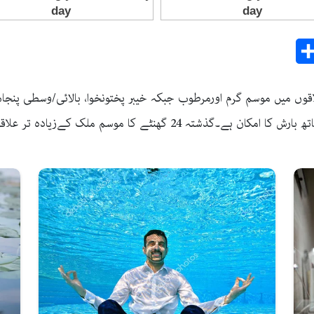
Share
E
علاقوں میں موسم گرم اورمرطوب جبکہ خیبر پختونخوا، بالائی/وسطی پنج
م ملک کےزیادہ تر علاقوں میں موسم گرم اور مرطوب رہا۔