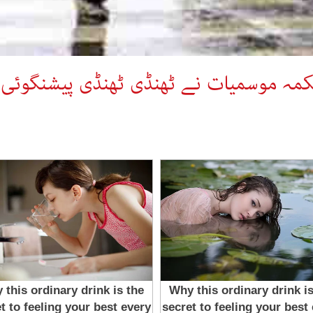
حکمہ موسمیات نے ٹھنڈی ٹھنڈی پیشنگوئی