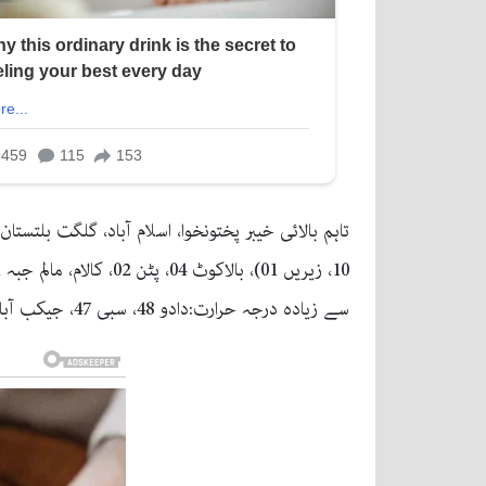
سے زیادہ درجہ حرارت:دادو 48، سبی 47، جیکب آباد 46 اورروہڑی میں 45 ڈگری سینٹی گریڈ ریکارڈ کیا گیا۔