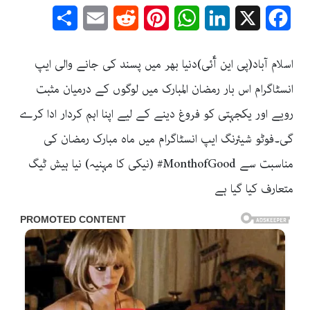
Share
Email
Reddit
Pinterest
WhatsApp
LinkedIn
Facebook
X
اسلام آباد(پی این آؑئی)دنیا بھر میں پسند کی جانے والی ایپ
انسٹاگرام اس بار رمضان المبارک میں لوگوں کے درمیان مثبت
رویے اور یکجہتی کو فروغ دینے کے لیے اپنا اہم کردار ادا کرے
گی۔فوٹو شیئرنگ ایپ انسٹاگرام میں ماہ مبارک رمضان کی
مناسبت سے MonthofGood# (نیکی کا مہنیہ) نیا ہیش ٹیگ
متعارف کیا گیا ہے