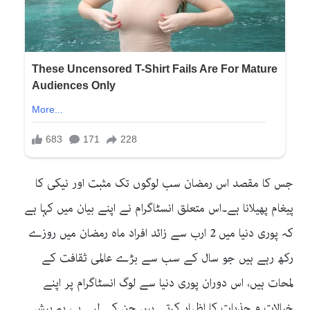
جس کا مقصد اس رمضان سب لوگوں تک مثبت اور نیکی کا
پیغام پھیلانا ہے۔اس متعلق انسٹاگرام نے اپنے بیان میں کہا ہے
کہ پوری دنیا میں 2 ارب سے زائد افراد ماہ رمضان میں روزے
رکھ رہے ہیں جو سال کے سب سے بڑے عالمی ثقافت کے
لمحات ہیں، اس دوران پوری دنیا سے لوگ انسٹاگرام پر اپنے
خیالات و جذبات کا اظہار کرتے ہیں جن کے لیے ہی یہ ہیش