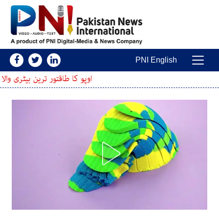
Skip to conten
PNI English
Main Navigatio
اوپو کا طاقتور ترین بیٹری والا اسمارٹ فون پیش، ف