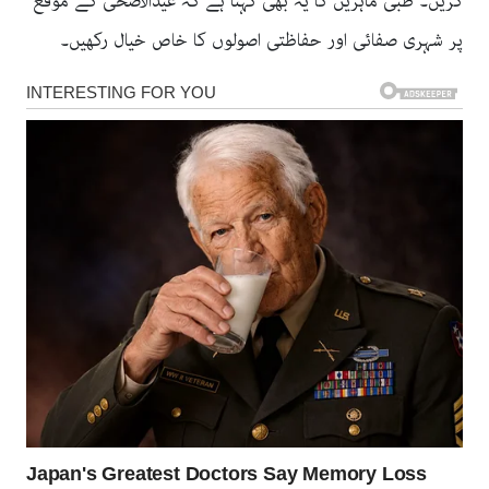
کریں۔ طبی ماہرین کا یہ بھی کہنا ہے کہ عیدالاضحیٰ کے موقع
پر شہری صفائی اور حفاظتی اصولوں کا خاص خیال رکھیں۔