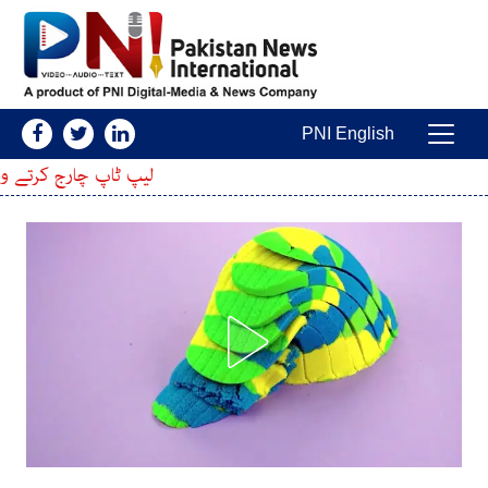
Skip to conten
PNI English
Main Navigatio
لیپ ٹاپ چارج کرتے وقت یہ غلطیاں نہ کریں،