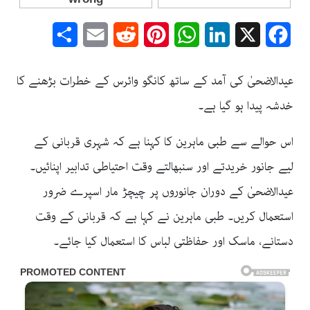
Share
Email
Reddit
Pinterest
WhatsApp
LinkedIn
Facebook
X
عیدالاضحیٰ کی آمد کے ساتھ کانگو وائرس کے خطرات بڑھنے کا
خدشہ پیدا ہو گیا ہے۔
اس حوالے سے طبی ماہرین کا کہنا ہے کہ شہری قربانی کے
لیے جانور خریدتے اور سنبھالتے وقت احتیاطی تدابیر اپنائیں۔
عیدالاضحیٰ کے دوران جانوروں پر چیچڑ مار اسپرے ضرور
استعمال کریں۔ طبی ماہرین نے کہا ہے کہ قربانی کے وقت
دستانے، ماسک اور حفاظتی لباس کا استعمال کیا جائے۔