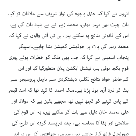
انہوں نے کہا کہ جنرل باجوہ کی نواز شریف سے ملاقات تو کیا،
بات چیت بھی نہیں ہوئی، محمد زبیر نے بے بنیاد بات کی ہے،
اس کے قانونی نتائج ہو سکتے ہیں، پی ٹی آئی والوں نے کہا کہ
محمد زبیر کی بات پر جوڈیشل کمیشن بننا چاہیے۔اسپیکر
پنجاب اسمبلی نے کہا کہ جب بھی ملک کو خطرات ہوئے پوری
قوم یکجا ہوئی ہے، نیشنل ایکشن پلان منظورکیا گیا اور اس
کےخاطر خواہ نتائج نکلے، دہشتگردی سے نارمل پروسیجر سے
ہٹ کر نبرد آزما ہونا پڑتا ہے۔ملک احمد کا کہنا تھا کہ اسد قیصر
کے پاس کہنے کو کچھ نہیں تھا، مجھے یقین ہے کہ مولانا اور
علی محمد خان دلیل سے بات کر سکتے ہیں، یہ اس قوم کی
سلامتی اور بقا کا معاملہ ہے، چند شرپسند گروہ اس طرح کی
صورتحال قائم کرنا چاہتے ہیں، سیاسی جماعتوں کو اس پر اپنا