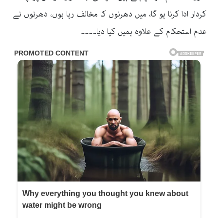
کردار ادا کرنا ہو گا، میں دھرنوں کا مخالف رہا ہوں، دھرنوں نے
عدم استحکام کے علاوہ ہمیں کیا دیا۔۔۔۔