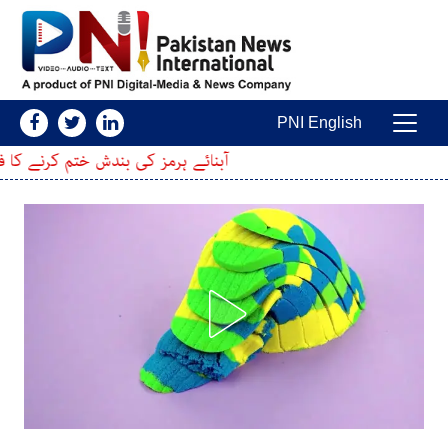
Skip to conten
PNI English
Main Navigatio
آبنائے ہرمز کی بندش ختم کرنے کا فیصلہ؟ ایران نے ام