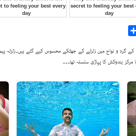
Share
E
زلہ…سوات اور اس کے گرد و نواح میں زلزلے کے جھٹکے محسوس کیے گئے ہیں۔زلز