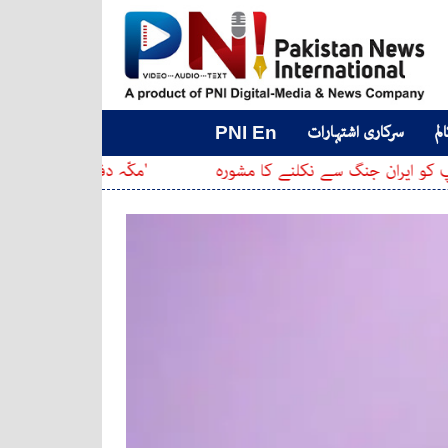
لم
سرکاری اشتہارات
PNI En
سے نکلنے کا مشورہ
'مکّہ دفاعی معاہدہ': پاکستان، سعودی