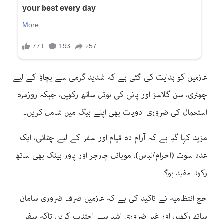
عازمین کو ہدایت کی گئی ہے کہ شدید گرمی سے بچاؤ کے لیے
چھتری، سن گلاسز اور پانی کی بوتل ساتھ رکھیں، جبکہ روزمرہ
استعمال کی ضروری ادویات بھی اپنے بیگ میں شامل کریں۔
مزید کہا گیا ہے کہ آرام دہ قیام اور سفر کے لیے چٹائی، ایک
عدد سوت (احرام/لباس)، موبائل چارجر اور پاور بینک بھی ساتھ
رکھنا مفید ہوگا۔
حج انتظامیہ نے تاکید کی ہے کہ عازمین صرف ضروری سامان
ساتھ رکھیں اور غیر ضروری اشیا سے اجتناب کریں تاکہ سفر