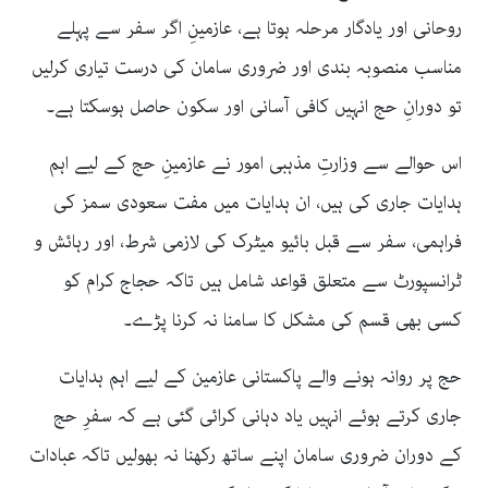
روحانی اور یادگار مرحلہ ہوتا ہے، عازمینِ اگر سفر سے پہلے
مناسب منصوبہ بندی اور ضروری سامان کی درست تیاری کرلیں
تو دورانِ حج انہیں کافی آسانی اور سکون حاصل ہوسکتا ہے۔
اس حوالے سے وزارتِ مذہبی امور نے عازمینِ حج کے لیے اہم
ہدایات جاری کی ہیں، ان ہدایات میں مفت سعودی سمز کی
فراہمی، سفر سے قبل بائیو میٹرک کی لازمی شرط، اور رہائش و
ٹرانسپورٹ سے متعلق قواعد شامل ہیں تاکہ حجاج کرام کو
کسی بھی قسم کی مشکل کا سامنا نہ کرنا پڑے۔
حج پر روانہ ہونے والے پاکستانی عازمین کے لیے اہم ہدایات
جاری کرتے ہوئے انہیں یاد دہانی کرائی گئی ہے کہ سفرِ حج
کے دوران ضروری سامان اپنے ساتھ رکھنا نہ بھولیں تاکہ عبادات