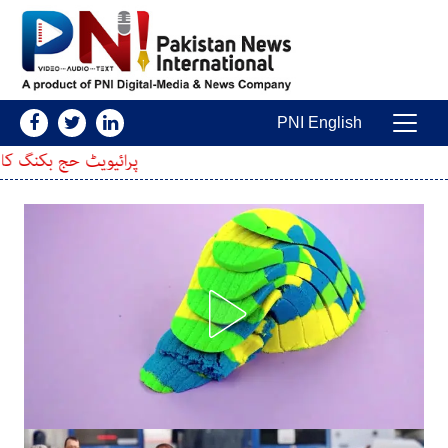
Skip to conten
PNI English
Main Navigatio
پرائیویٹ حج بکنگ کا طریقہ بدل گیا، عازم