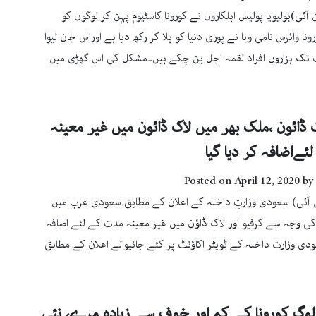
ن آئی)بولیویا پولیس اہلکاروں نے کورونا کاسٹیوم پہن کر لوگوں کو
رونا وائرس نامی وبا نے پوری دنیا کو ہلا کر رکھ دیا ہے اوراس جان لیوا
 تک ہزاروں افراد لقمہ اجل بن چکے ہیں۔مشکل کی اس گھڑی میں
ک ڈائون ،ملک بھر میں لاک ڈائون میں غیر معینہ
ےاضافہ کر دیا گیا
Posted on
April 12, 2020
by
 آئی) سعودی وزارتِ داخلہ کے اعلان کے مطابق سعودی عرب میں
 کی وجہ سے کرفیو اور لاک ڈاؤن میں غیر معینہ مدت کے لئے اضافہ
ودی وزارت داخلہ کے ٹویٹر اکاؤنٹ پر کئے جانیوالے اعلان کے مطابق
لوگ کورونا کے کم اور خوف سے زیادہ مرے، نئی