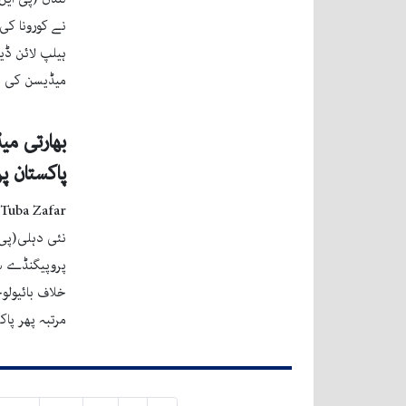
نے کورونا کی
ہیلپ لائن ڈی
میڈیسن کی بن
بھارتی میڈ
پاکستان پر
Tuba Zafar
نئی دہلی(پی ا
پروپیگنڈے سے 
خلاف بائیولوج
مرتبہ پھر پا
Posts navigation