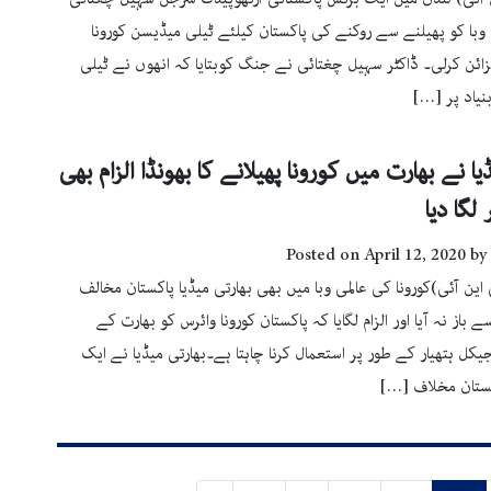
 وبا کو پھیلنے سے روکنے کی پاکستان کیلئے ٹیلی میڈیسن کورونا
زائن کرلی۔ ڈاکٹر سہیل چغتائی نے جنگ کوبتایا کہ انھوں نے ٹیلی
یاد پر […]
یا نے بھارت میں کورونا پھیلانے کا بھونڈا الزام بھی
 لگا دیا
Posted on
April 12, 2020
by
ین آئی)کورونا کی عالمی وبا میں بھی بھارتی میڈیا پاکستان مخالف
باز نہ آیا اور الزام لگایا کہ پاکستان کورونا وائرس کو بھارت کے
یکل ہتھیار کے طور پر استعمال کرنا چاہتا ہے۔بھارتی میڈیا نے ایک
کستان مخلاف […]