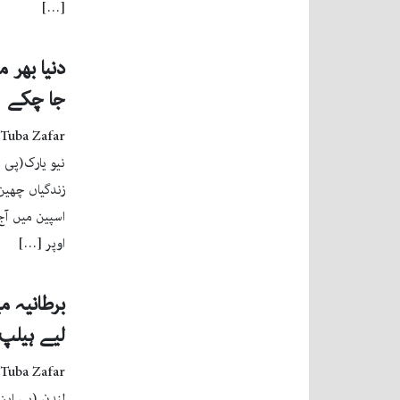
[…]
جا چکے
Tuba Zafar
نیو یارک(پی ا
زندگیاں چھین
اسپین میں آ
اوپر […]
برطانیہ م
لیے ہیلپ 
Tuba Zafar
لندن (پی این