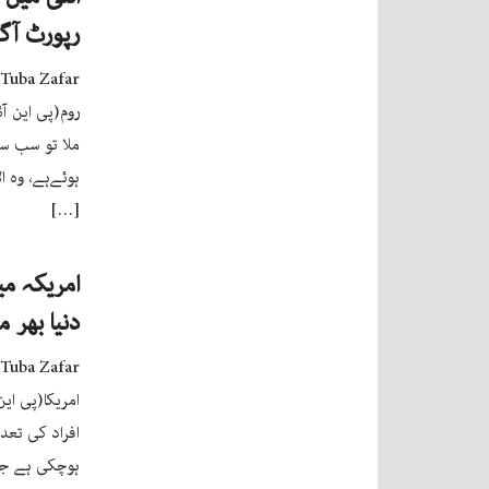
رپورٹ آگ
Tuba Zafar
روم(پی این ا
ملا تو سب سے
ہوئےہے، وہ ا
[…]
امریکہ می
دنیا بھر 
Tuba Zafar
امریکا(پی این
ہوچکی ہے جو 