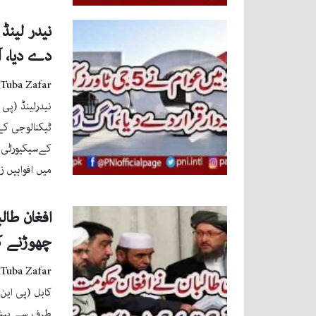
دے دیا، ا
Tuba Zafar
نیدرلینڈ (پی 
ٹیکنالوجی کے
کےسیکیورٹی 
میں افواہیں 
افغان طا
چھوڑنے کا
Tuba Zafar
کابل (پی این