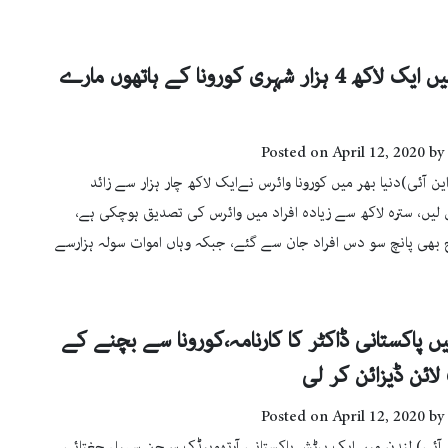
دنیا بھر میں ایک لاکھ 4 ہزار شہری کورونا کے ہاتھوں مارے
Posted on
April 12, 2020
by
ین آئی)دنیا بھر میں کورونا وائرس نےایک لاکھ چار ہزار سے زائد
 لیں، سترہ لاکھ سے زیادہ افراد میں وائرس کی تصدیق ہوچکی ہے،
ج بھی پانچ سو دس افراد جان سے گئے، جبکہ وہاں اموات سولہ ہزارسے
یں پاکستانی ڈاکٹر کا کارنامہ،کورونا سے بچنے کے
لائن ڈیزائن کر لی
Posted on
April 12, 2020
by
 آئی) لندن میں ایک برٹش پاکستانی آرتھوپیڈک سرجن سہیل چغتائی