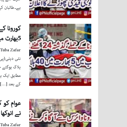
ہے۔طالبان کے
5بھارت میں 40ہلاک ہو گئے
Tuba Zafar
کے بعد […]
عوام کو ک
نے انوکھا ا
Tuba Zafar