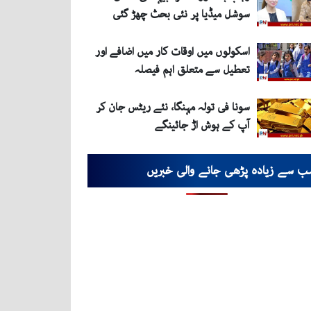
سوشل میڈیا پر نئی بحث چھڑ گئی
اسکولوں میں اوقات کار میں اضافے اور
تعطیل سے متعلق اہم فیصلہ
سونا فی تولہ مہنگا، نئے ریٹس جان کر
آپ کے ہوش اڑ جائینگے
ب سے زیادہ پڑھی جانے والی خبریں