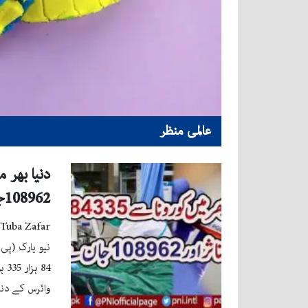
عالمی منظر
108962جان سے گئے
Tuba Zafar
وائرس کے دنیا بھر میں 12 لاکھ