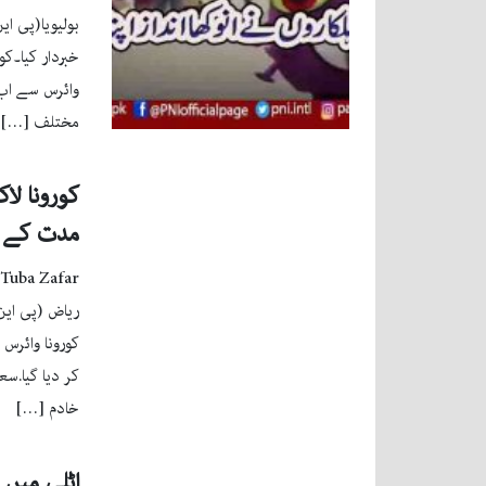
بولیویا(پی ای
خبردار کیا۔کو
وائرس سے اب
مختلف […]
کورونا لا
مدت کے لئ
Tuba Zafar
ریاض (پی این
کورونا وائرس
کر دیا گیا.سع
خادم […]
اٹلی میں 