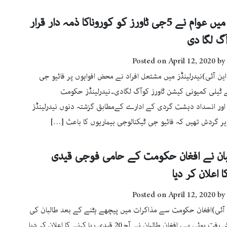
نیدر لینڈ میں عوام نے 5جی ٹاورز کو کوروناکا ذمہ دار قرار
ٓگ لگا دی
Posted on
April 12, 2020
by
این آئی)نیدرلینڈز میں مشتعل افراد نے محض افواہوں پر فائیو جی
 ٹیلی کمیونی کیشن ٹاورز کوآگ لگادی۔نیدرلینڈز حکومت
اور انسداد دہشت گردی کے ادارے کےمطابق گزشتہ دنوں نیدرلینڈز
زیر گردش تھیں کہ فائیو جی ٹیکنالوجی بیماریوں کا باعث […]
لبان نے افغان حکومت کے حامی فوجی قیدی
 اعلان کر دیا
Posted on
April 12, 2020
by
 آئی)افغان حکومت سے مذاکرات میں پیچھے ہٹنے کے بعد طالبان کی
طرف سے پیش رفت ہوئی ہے، افغان طالبان نے آج 20 قیدی رہا کرنے کا اعلان کر دیا