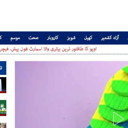
آزاد کشمیر
کھیل
شوبز
کاروبار
صحت
موسم
کا
اوپو کا طاقتور ترین بیٹری والا اسمارٹ فون پیش، فیچرز اور 
تا