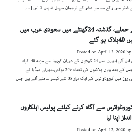
 قطر میں واقع سیاسی دفتر کے ترجمان سہیل شاہین کا اس […]
کورونا کے حملے، گذشتہ 24گھنٹے میں سعودی عرب میں
Posted on
April 12, 2020
by
نئی دہلی(پی این آئی)بھارت میں 24 گھنٹوں کے دوران کورونا سے مزید 40 افراد
ہلاک ہوگئے جس کے بعد وہاں ہلاکتوں کی تعداد 249 ہوگئی۔بھارتی میڈیا کے
مطابق ایک ہی روز میں کوروناوائرس کے ایک ہزار 35 نئے کیسز سامنے آئے ہیں جس
وروناوائرس سے آگاہ کرنے کیلئے پولیس اہلکاروں
نداز اپنا لیا
Posted on
April 12, 2020
by