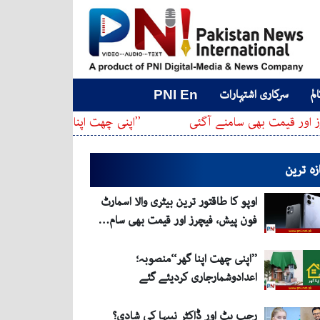
لم
سرکاری اشتہارات
PNI En
قیمت بھی سامنے آگئی
’’اپنی چھت اپنا گھر‘‘منصوبہ؛اعدادوش
زہ ترین
اوپو کا طاقتور ترین بیٹری والا اسمارٹ
فون پیش، فیچرز اور قیمت بھی سام…
’’اپنی چھت اپنا گھر‘‘منصوبہ؛
اعدادوشمارجاری کردیئے گئے
رجب بٹ اور ڈاکٹر نبیہا کی شادی؟