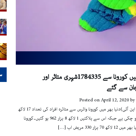
س
دنیا بھر میں کورونا سے 1784335شہری متاثر اور
Posted on
April 12, 2020
by
نیو یارک (پی این آئی)دنیا بھر میں کورونا وائرس سے متاثرہ افراد کی تعداد 17 لاکھ
84 ہزار 335 ہو چکی ہے جبکہ اس سے ہلاکتیں 1 لاکھ 8 ہزار 962 ہو گئیں۔کورونا
 70 ہزار 330 مریض اب […]