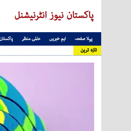
Skip to conten
پہلا صفحہ
اہم خبریں
عالمی منظر
پاکستان
Main Navigatio
تازہ ترین
آٹے کی