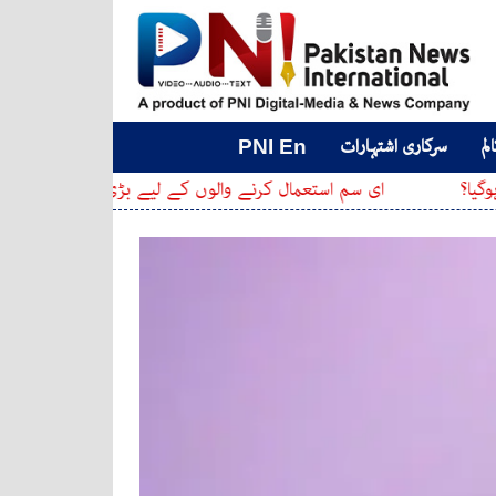
لم
سرکاری اشتہارات
PNI En
ای سم استعمال کرنے والوں کے لیے بڑی تبدیلی، پی ٹی اے نے نئی 