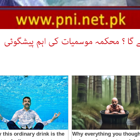
ہے گا ؟ محکمہ موسمیات کی اہم پیشگوئی