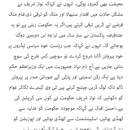
معیشت بھی کمزور ہوگی۔ انہوں نے کہاکہ نواز شریف نے
مشکل حالات میں اقتدار سنبھالا اور ملک کو ترقی دی،تمام ملک
قرضے لے کرہی ترقی کرتے ہیں،اگر یہ حکومت رہتی ہے تو یہ
جتناقرضہ پاکستان نے ستر سال میں لیا وہ اس دورمیں دوگنا
ہوجائے گا۔ انہوں نے کہاکہ جب ریاست خود سیاسی لیڈروں پر
خود ہیروئن ڈالنا شروع کردے تو سوچیں کس طرح کی سوچ
بنائی جارہی ہے،آج نام نہاد جمہوریت میں ایک وزیراعظم حکم
دیتا ہے ایک رکن اسمبلی اور پارٹی کے صوبائی صدر پر ہیروئن
ڈالو تاکہ لوگ ڈریں،چیلنج کرتے ہیں ٹی وی کیمرے لگاکر عوام
کو دکھائیں کہ نواز شریف حکومت نے کون سی کرپشن کی
ہے۔احسن اقبال نے کہاکہ موجودہ حکومت کو عدلیہ سے
ٹھنڈی ہوائیں، اسٹیبلشمنٹ سے ٹھنڈی ہوائیں اور اپوزیشن کو
بند کردیا،اس کے باوجود ان سے جہاز ٹیک آف بھی نہیں