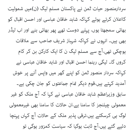
سردارمنصور حیات ٹمن نے پاکستان مسلم لیگ (ن)میں شمولیت
کااعلان کرتے ہوئے کہاکہ شاہد خاقان عباسی اور احسن اقبال کو
بھائی سمجھتا ہوں، پہلے دوست تھے پھر بھائی بنے اور اب لیڈر
بھی ہیں۔ انہوں نے کہاکہ شہباز شریف صاحب سے ملاقات
ہوچکی تھی،آج سے مسلم لیگ ن کا ایک کارکن بن کر کام
کروں گا۔ لیگی رہنما احسن اقبال اور شاہد خاقان عباسی نے
کہاکہ سردار منصور ٹمن کو اپنے گھر میں واپس آنے پر خوش
آمدید کہتے ہیں،قوم دیگر تمام جماعتوں کو جان چکی ہے۔
سابق وزیراعظم شاہد خاقان عباسی نے کہا کہ آج ملک کو غیر
معمولی چیلنجز کا سامنا ہے،ان حالات کا سامنا بھی غیرمعمولی
لوگ ہی کرسکتے ہیں،ترقی پذیر ملک کے حالات آج کہاں پہنچا
دئیے گئے ہیں،آج ثابت ہوگیا کہ سیاست کمزور ہوگی تو