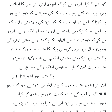
کو ہڑپ کرگیا۔ انہوں نے کہاکہ آج ہم اوئی آئی سی کا اجلاس
بھی نہیں بلاسکتے،ہمیں اس ملک کی معیشت کو دوبارہ پیروں
پر کھڑا کرنا ہے،دوبارہ اس ملک کو آئین کی بالادستی والا ملک
بنانا ہے،اس کا ایک ہی راستہ ہے اور وہ مسلم لیگ ن ہے۔ انہوں
نے کہاکہ دوہزار تیرہ سے اٹھارہ تک پاکستان نے جتنی ترقی کی
وہ بہتر سال میں نہیں کی،سی پیک کا منصوبہ نہ روکا جاتا تو
پاکستان میں ایک نئے صنعتی انقلاب نے قدم رکھنا تھا،سردار
منصورحیات ٹمن کا فیصلہ قومی امنگوں کے مطابق ہے۔
۔۔۔۔۔۔۔۔۔۔۔۔۔۔۔۔۔۔۔۔۔۔۔۔۔۔پاکستان نیوز انٹرنیشنل (پی
این آئی) قابل اعتبار خبروں کا بین الاقوامی ادارہ ہے جو 23 مارچ
2018 کو برطانیہ کے دارالحکومت لندن میں قائم کیا گیا،
تھوڑے عرصے میں پی این آئی نے دنیا بھر میں اردو پڑہنے،