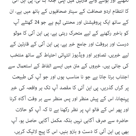
لکھنے اور بولنے والے قارئین میں اپنی جگہ بنا لی، پی این آئی
کا انتظام اردو صحافت کے سینئر صحافیوں کے ہاتھ میں ہے، ان
کے ساتھ ایک پروفیشنل اور محنتی ٹیم ہے جو 24 گھنٹے آپ
کو باخبر رکھنے کے لیے متحرک رہتی ہے، پی این آئی کا موٹو
درست اور بروقت اور جامع خبر ہے، پی این آئی کے قارئین کے
لیے خبریں، تصاویر اور ویڈیوز انتہائی احتیاط کے ساتھ منتخب
کی جاتی ہیں، خبروں کے متن میں ایسے الفاظ کے استعمال سے
اجتناب برتا جاتا ہے جو نا مناسب ہوں اور جو آپ کی طبیعت
پر گراں گذریں، پی این آئی کا مقصد آپ تک ہر واقعہ کی خبر
پہنچانا، اس کے پیش منظر اور پس منظر سے بر وقت آگاہ کرنا
اور پھر اس کے فالو اپ پر نظر رکھنا ہے تا کہ آپ کو حالات
حاضرہ سے صرف آگاہی نہیں بلکہ مکمل آگاہی حاصل ہو، آپ
بھی پی این آئی کا دست و بازو بنیں، اس کا پیج لائیک کریں،