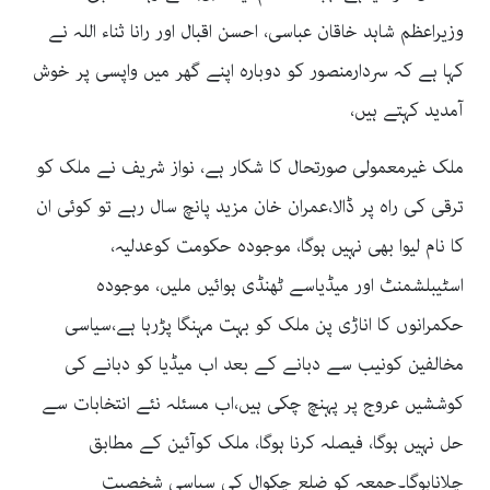
وزیراعظم شاہد خاقان عباسی، احسن اقبال اور رانا ثناء اللہ نے
کہا ہے کہ سردارمنصور کو دوبارہ اپنے گھر میں واپسی پر خوش
آمدید کہتے ہیں،
ملک غیرمعمولی صورتحال کا شکار ہے، نواز شریف نے ملک کو
ترقی کی راہ پر ڈالا،عمران خان مزید پانچ سال رہے تو کوئی ان
کا نام لیوا بھی نہیں ہوگا، موجودہ حکومت کوعدلیہ،
اسٹیبلشمنٹ اور میڈیاسے ٹھنڈی ہوائیں ملیں، موجودہ
حکمرانوں کا اناڑی پن ملک کو بہت مہنگا پڑرہا ہے،سیاسی
مخالفین کونیب سے دبانے کے بعد اب میڈیا کو دبانے کی
کوششیں عروج پر پہنچ چکی ہیں،اب مسئلہ نئے انتخابات سے
حل نہیں ہوگا، فیصلہ کرنا ہوگا، ملک کوآئین کے مطابق
چلاناہوگا۔جمعہ کو ضلع چکوال کی سیاسی شخصیت