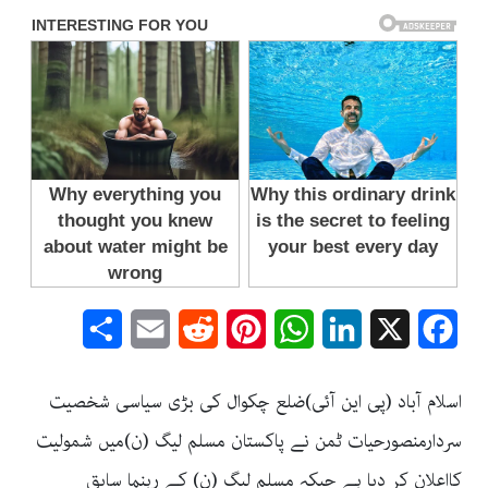
Share
Email
Reddit
Pinterest
WhatsApp
LinkedIn
Facebook
X
اسلام آباد (پی این آئی)ضلع چکوال کی بڑی سیاسی شخصیت
سردارمنصورحیات ٹمن نے پاکستان مسلم لیگ (ن)میں شمولیت
کااعلان کر دیا ہے جبکہ مسلم لیگ (ن) کے رہنما سابق