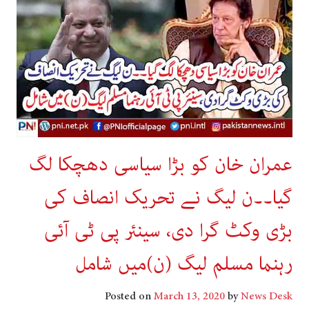
عمران خان کو بڑا سیاسی دھچکا لگ
گیا۔۔ن لیگ نے تحریک انصاف کی
بڑی وکٹ گرا دی، سینئر پی ٹی آئی
رہنما مسلم لیگ (ن)میں شامل
Posted on
March 13, 2020
by
News Desk