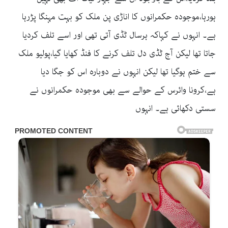
ہورہا،موجودہ حکمرانوں کا اناڑی پن ملک کو بہت مہنگا پڑرہا
ہے۔ انہوں نے کہاکہ ہرسال ٹڈی آتی تھی اور اسے تلف کردیا
جاتا تھا لیکن آج ٹڈی دل تلف کرنے کا فنڈ کھایا گیا،پولیو ملک
سے ختم ہوگیا تھا لیکن انہوں نے دوبارہ اس کو جگا دیا
ہے،کرونا وائرس کے حوالے سے بھی موجودہ حکمرانوں نے
سستی دکھائی ہے۔ انہوں