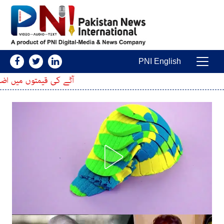
Skip to conten
PNI English
Main Navigatio
آٹے کی قیمتوں میں اضافہ، 20 کلو کا تھیلا مزید کتنا مہنگا ہوگیا؟