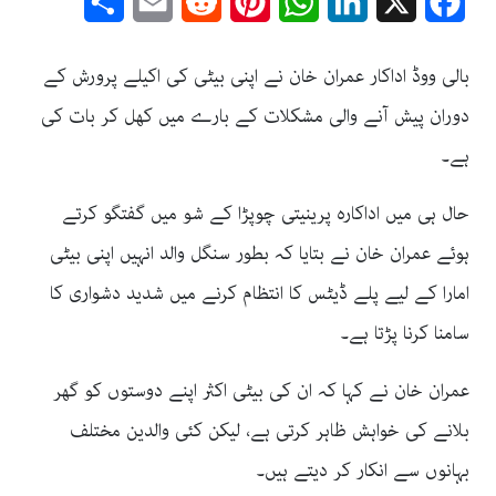
Share
Email
Reddit
Pinterest
WhatsApp
LinkedIn
Facebook
X
بالی ووڈ اداکار عمران خان نے اپنی بیٹی کی اکیلے پرورش کے
دوران پیش آنے والی مشکلات کے بارے میں کھل کر بات کی
ہے۔
حال ہی میں اداکارہ پرینیتی چوپڑا کے شو میں گفتگو کرتے
ہوئے عمران خان نے بتایا کہ بطور سنگل والد انہیں اپنی بیٹی
امارا کے لیے پلے ڈیٹس کا انتظام کرنے میں شدید دشواری کا
سامنا کرنا پڑتا ہے۔
عمران خان نے کہا کہ ان کی بیٹی اکثر اپنے دوستوں کو گھر
بلانے کی خواہش ظاہر کرتی ہے، لیکن کئی والدین مختلف
بہانوں سے انکار کر دیتے ہیں۔