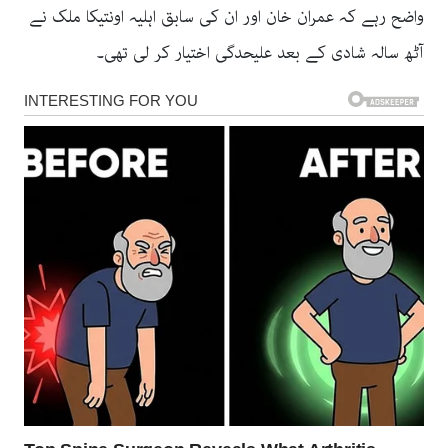
واضح رہے کہ عمران خان اور ان کی سابق اہلیہ اونتیکا ملک نے
آٹھ سالہ شادی کے بعد علیحدگی اختیار کر لی تھی۔