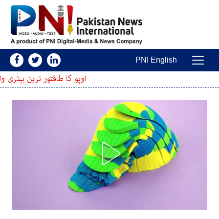
Skip to conten
PNI English
Main Navigatio
اوپو کا طاقتور ترین بیٹری والا اسمارٹ فون پیش