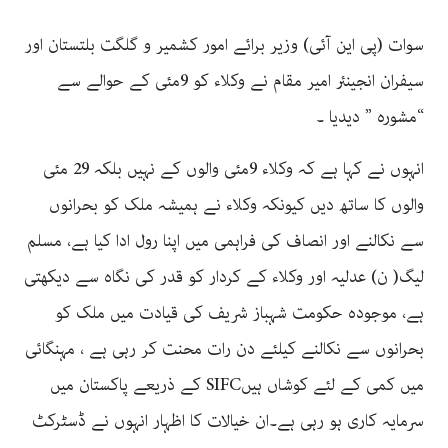
سوات (پی این آئی) وزیر برائے امور کشمیر و گلگت بلتستان اور
سیفران انجینئر امیر مقام نے وکلاء کو 9مئی کے حوالے سے
“مشورہ ” دیدیا ۔
انہوں نے کہا ہے کہ وکلاء 9مئی والوں کے نہیں بلکہ 29 مئی
والوں کا ساتھ دیں کیونکہ وکلاء نے ہمیشہ ملک کو بحرانوں
سے نکالنے اور انصاف کی فراہمی میں اپنا رول ادا کیا ہے، مسلم
لیگ( ن) عدلیہ اور وکلاء کے کردار کو قدر کی نگاہ سے دیکھتی
ہے، موجودہ حکومت شہباز شریف کی قیادت میں ملک کو
بحرانوں سے نکالنے کیلئے دن رات محنت کر رہی ہے ، مہنگائی
میں کمی کے لئے کوشاں ہیںSIFC کے ذریعے پاکستان میں
سرمایہ کاری ہو رہی ہے۔ان خیالات کا اظہار انہوں نے ڈسٹرکٹ