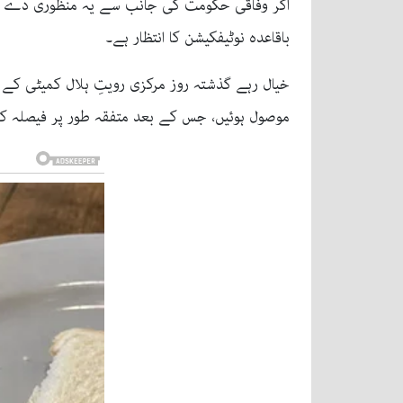
باقاعدہ نوٹیفکیشن کا انتظار ہے۔
خیال رہے گذشتہ روز مرکزی رویتِ ہلال کمیٹی کے 
موصول ہوئیں، جس کے بعد متفقہ طور پر فیصلہ کیا گیا کہ یکم ذی ال