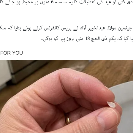
اگر وفاقی حکومت کی جانب سے یہ منظوری دے دی گئی تو ع
چیئرمین مولانا عبدالخبیر آزاد نے پریس کانفرنس کرتے ہوئے بتایا 
حج 18 مئی بروز پیر کو ہوگی۔