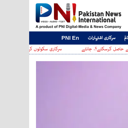
لم
سرکاری اشتہارات
PNI En
تے؟، جانئے
سرکاری سکولوں کے اوقاتِ کار جاری
کا