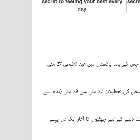
تفصیلات کے مطابق مرکزی رویتِ ہلال کمیٹی نے ملک بھر میں ذی الحج 1447 ہجری کا چاند نظر آنے کی تصدیق کر دی، جس کے بعد پاکستان میں عید الاضحیٰ 27 مئی
چاند کی تصدیق کے ساتھ ہی عوام نے عید الاضحیٰ کی چھٹیوں کی پلاننگ شروع کر دی، سرکاری کیلنڈر کے مطابق عید الاضحیٰ کی تعطیلات 27 مئی سے 29 مئی (بدھ سے
لت دینے کے لیے چھٹیوں کا آغاز ایک دن پہلے