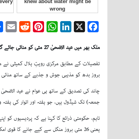
mail
Reddit
Pinterest
WhatsApp
LinkedIn
Facebook
X
ملک بھر میں عید الاضحیٰ 27 مئی کو منائی جائے گی ، جس کے لیے رواں سال 5 سے 6 سرکاری چھٹیوں کا امکان ہے۔
بروز بدھ کو مذہبی جوش و جذبے کے ساتھ منائی 
جمعہ) تک شیڈول ہیں، جو ہفتہ اور اتوار کی ہفتہ وار چھٹیوں کے 
تاہم، حکومتی ذرائع کا کہنا ہے کہ پردیسیوں کو اپ
یعنی 26 مئی بروز منگل سے کیے جانے کا قوی امکان ہے۔