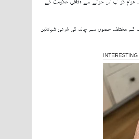
ید کی تعطیلات کا یہ سلسلہ 6 دنوں پر محیط ہو جائے گا۔ عوام کو اب اس حوالے سے وفاقی حکومت کے
کہ ملک کے مختلف حصوں سے چاند کی شرعی شہادتیں