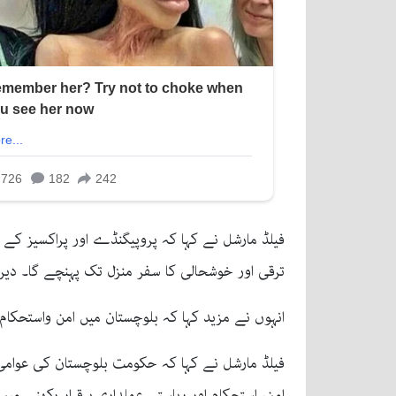
فیلڈ مارشل نے کہا کہ پروپیگنڈے اور پراکسیز کے ذ
ترقی اور خوشحالی کا سفر منزل تک پہنچے گا۔ دیر
انہوں نے مزید کہا کہ بلوچستان میں امن واستحکام 
فیلڈ مارشل نے کہا کہ حکومت بلوچستان کی عوامی
امن، استحکام اور ریاستی عملداری برقرار رکھنے م