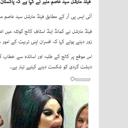
فیلڈ مارشل سید عاصم منیر نے کہا ہے کہ پاکستان 
آئی ایس پی آر کے مطابق فیلڈ مارشل سید عاصم منیر
فیلڈ مارشل نے کمانڈ اینڈ اسٹاف کالج کوئٹہ میں اع
زور دیتے ہوئے کہا کہ افسران اپنی تربیت کے امور می
اس موقع پر کالج کے طلبہ اور اساتذہ سے خطاب کرت
دہشت گردی کو شکست دینے کیلیے تیار ہے۔