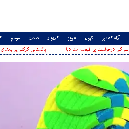
آزاد کشمیر
کھیل
شوبز
کاروبار
صحت
موسم
کا
است پر فیصلہ سنا دیا
پاکستانی کرکٹر پر پابندی عائد کر دی