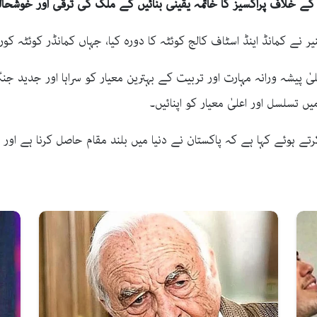
کے خلاف پراکسیز کا خاتمہ یقینی بنائیں گے ملک کی ترقی اور خوشحا
 نے کمانڈ اینڈ اسٹاف کالج کوئٹہ کا دورہ کیا، جہاں کمانڈر کوئٹہ کور 
لیٰ پیشہ ورانہ مہارت اور تربیت کے بہترین معیار کو سراہا اور جدید 
ں تسلسل اور اعلیٰ معیار کو اپنائیں۔
ے ہوئے کہا ہے کہ پاکستان نے دنیا میں بلند مقام حاصل کرنا ہے اور