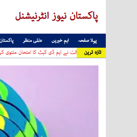
Skip to conten
پہلا صفحہ
اہم خبریں
عالمی منظر
پاکستان
Main Navigatio
تازہ ترین
عدالت نے ایم ڈی کیٹ کا امتحان ملتوی کرنے کی درخو