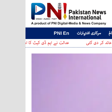
لم
سرکاری اشتہارات
PNI En
 گئی
عدالت نے ایم ڈی کیٹ کا امتحان ملتوی کرنے کی درخوا