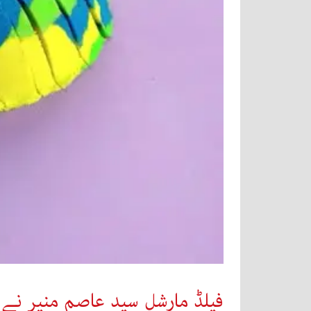
فیلڈ مارشل سید عاصم منیر نے 