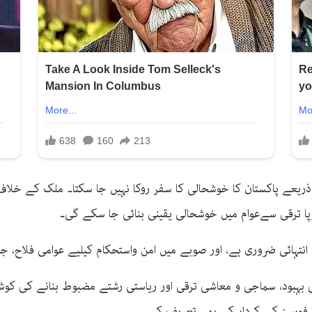
ریعے پاکستان کا خوشحالی کا سفر روکا نہیں جا سکتا۔ ملک کے خلاف پر
پا ترقی سےعوام میں خوشحالی یقینی بنائی جا سکے گی۔
انتہائی ضروری ہے، اور صوبے میں امن واستحکام کیلیے عوامی فلاح، جا
 بہبود، سماجی و معاشی ترقی اور ریاستی رشتے مضبوط بنانے کی کوش
یں فورسز کے کردار کی بھی تعریف کی۔