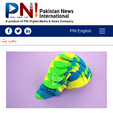
Skip to conten
PNI English
Main Navigatio
رجب بٹ نے اپنی ہوش رُبا آمدنی سے 