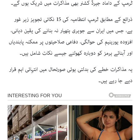
ٹرمپ کے داماد جیرڈ کشنر بھی مذاکرات میں شریک ہوں گے۔
ذرائع کے مطابق ٹرمپ انتظامیہ کی 15 نکاتی تجویز زیر غور
ہے، جس میں ایران سے جوہری ہتھیار نہ بنانے کی یقین دہانی،
افزودہ یورینیم کی حوالگی، دفاعی صلاحیتوں پر ممکنہ پابندیاں
اور آبنائے ہرمز کو دوبارہ کھولنے جیسے نکات شامل ہیں۔
یہ مذاکرات خطے کی بدلتی ہوئی صورتحال میں انتہائی اہم قرار
دیے جا رہے ہیں۔