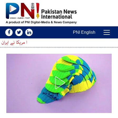
Skip to conten
PNI English
Main Navigatio
ا مریکا نے ایران پر عائد اہم پابندیاں خ