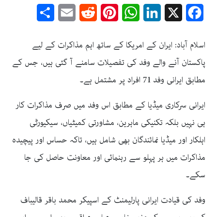
Share
Email
Reddit
Pinterest
WhatsApp
LinkedIn
Facebook
X
اسلام آباد: ایران کے امریکا کے ساتھ اہم مذاکرات کے لیے
پاکستان آنے والے وفد کی تفصیلات سامنے آ گئی ہیں، جس کے
مطابق ایرانی وفد 71 افراد پر مشتمل ہے۔
ایرانی سرکاری میڈیا کے مطابق اس وفد میں صرف مذاکرات کار
ہی نہیں بلکہ تکنیکی ماہرین، مشاورتی کمیٹیاں، سیکیورٹی
اہلکار اور میڈیا نمائندگان بھی شامل ہیں، تاکہ حساس اور پیچیدہ
مذاکرات میں ہر پہلو سے رہنمائی اور معاونت حاصل کی جا
سکے۔
وفد کی قیادت ایرانی پارلیمنٹ کے اسپیکر محمد باقر قالیباف