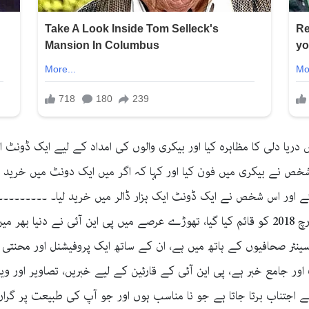
ا دلی کا مظاہرہ کیا اور بیکری والوں کی امداد کے لیے ایک ڈونٹ ای
خص نے بیکری میں فون کیا اور کہا کہ اگر میں ایک دونٹ میں خرید لوں
ئے اور اس شخص نے ایک ڈونٹ ایک ہزار ڈالر میں خرید لیا۔ ۔۔۔۔۔۔۔۔۔۔۔
قابل اعتبار خبروں کا بین الاقوامی ادارہ ہے جو 23 مارچ 2018 کو قائم کیا گیا، تھوڑے عرصے میں پی
اور جامع خبر ہے، پی این آئی کے قارئین کے لیے خبریں، تصاویر اور و
 اجتناب برتا جاتا ہے جو نا مناسب ہوں اور جو آپ کی طبیعت پر گراں