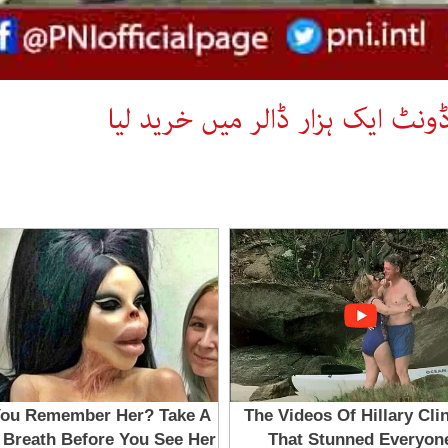
نٹ ایک ہزار ڈالر میں خرید لیا