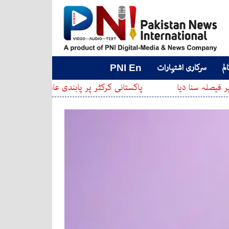
لم
سرکاری اشتہارات
PNI En
دیا
پاکستانی کرکٹر پر پابندی عائد کر دی گئی
عدا