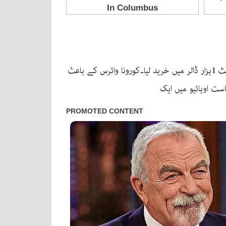
واشنگٹن(پی این آئی)کوروناوائرس کے باعث خراب معاشی صورتحال میں امریکی شخص نے بیکری کی مدد کے لیے ایک ڈونٹ 1ہزار ڈالر میں خرید لیا۔کورونا وائرس کے باعث
ست اوہائیو میں ایک