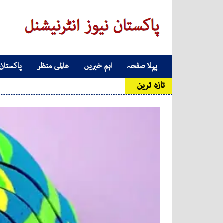
Skip to conten
پہلا صفحہ
اہم خبریں
عالمی منظر
پاکستان
Main Navigatio
تازہ ترین
عد