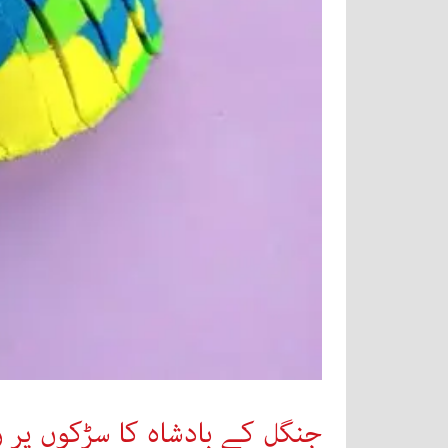
جنگل کے بادشاہ کا سڑکوں پر ر