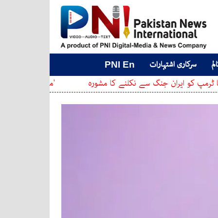
لم
سرکاری اشتہارات
PNI En
ان جنگ سے نکلنے کا مشورہ
'مکّہ دفاعی معاہدہ': پاکستان