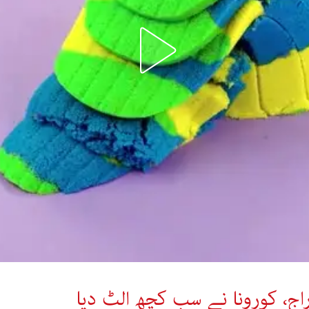
اج، کورونا نے سب کچھ الٹ دیا