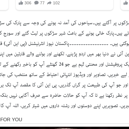
ڑکوں پر آگئے ہیں۔سیاحوں کی آمد نہ ہونے کی وجہ سے پارک کی سڑکی
 بناتے ہیں۔پارک خالی ہونے کے باعث شیر سڑکوں پر لیٹ گئے اور سورج
پی این آئی نے دنیا بھر میں اردو پڑہنے، لکھنے اور بولنے والے قارئین میں 
کے سینئر صحافیوں کے ہاتھ میں ہے، ان کے ساتھ ایک پروفیشنل اور م
 لیے خبریں، تصاویر اور ویڈیوز انتہائی احتیاط کے ساتھ منتخب کی جا
اور جو آپ کی طبیعت پر گراں گذریں، پی این آئی کا مقصد آپ تک ہر
پر نظر رکھنا ہے تا کہ آپ کو حالات حاضرہ سے صرف آگاہی نہیں بلکہ م
یں، تصویریں اپنے دوستوں اور رشتہ داروں میں شیئر کریں، اللہ آپ کا ح