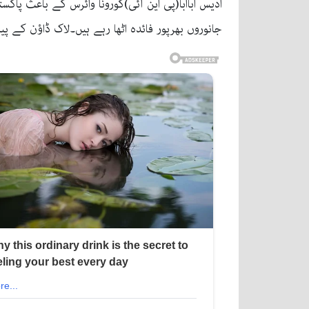
ادیس اباابا(پی این آئی)کورونا وائرس کے باعث پا
جانوروں بھرپور فائدہ اٹھا رہے ہیں۔لاک ڈاؤن کے 