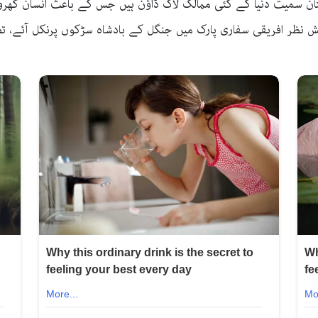
کستان سمیت دنیا کے کئی ممالک لاک ڈاؤن ہیں جس کے باعث انسان گھروں 
پیش نظر افریقی سفاری پارک میں جنگل کے بادشاہ سڑکوں پرنکل آئے، تص