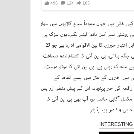
ں خالی ہیں جہاں عموماً سیاح گاڑیوں میں سوار
 کی روشنی سے ’سن باتھ‘ لینے لگے۔یوں سڑک پر
آرام کرتے شیروں کی تصاویر سوشل میڈیا پر وائرل ہوگئی ہیں۔ ۔۔۔۔۔۔۔۔۔۔۔۔۔۔۔۔۔پاکستان نیوز انٹرنیشنل (پی این آئی) قابل اعتبار خبروں کا بین الاقوامی ادارہ ہے جو 23
اپنی جگہ بنا لی، پی این آئی کا انتظام اردو صحافت
حنتی ٹیم ہے جو 24 گھنٹے آپ کو باخبر رکھنے کے لیے متحرک رہتی ہے، پی این آئی کا موٹو درست،
تی ہیں، خبروں کے متن میں ایسے الفاظ کے
 واقعہ کی خبر پہنچانا، اس کے پیش منظر اور پس
کمل آگاہی حاصل ہو، آپ بھی پی این آئی کا
امی و ناصر ہو، ایڈیٹر