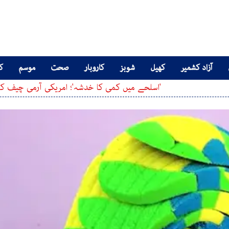
آزاد کشمیر
کھیل
شوبز
کاروبار
صحت
موسم
کا
'اسلحے میں کمی کا خدشہ'؛ امریکی آرمی چیف کا ٹرمپ کو ایر