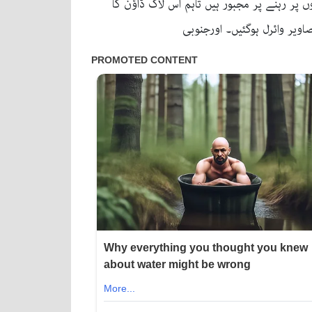
پر رہنے پر مجبور ہیں تاہم اس لاک ڈاؤن کا
اویر وائرل ہوگئیں۔ اورجنوبی