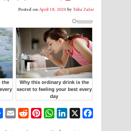
Posted on
April 18, 2020
by
Tuba Zafar
mail
Reddit
Pinterest
WhatsApp
LinkedIn
Facebook
X