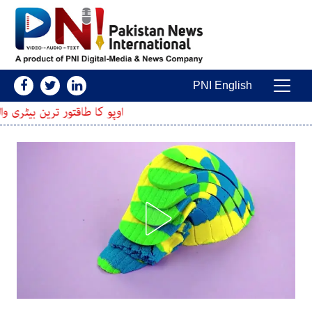
Skip to conten
PNI English
Main Navigatio
اوپو کا طاقتور ترین بیٹری والا اسمارٹ فون پ