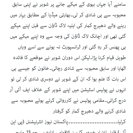
سامنے آیا جہاں بیوی کے میکے جانے پر شوہر نے اپنی سابق
محبوبہ سے ہی شادی کر لی۔بھارتی میڈیا کے مطابق بہار میں
رہنے والے دھیرج کمار کی اہلیہ لاک ڈاؤن سے قبل اپنے میکے
گئی تھی اور اچانک لاک ڈاؤن کی وجہ سے وہ اپنے میکے میں
ہی پھنس کر رہ گئی اور ٹرانسپورٹ نہ ہونے سے اسے وہاں
طویل قیام کرنا پڑا۔لیکن اس دوران شوہر نے موقعے کا فائدہ
اٹھایا اور سابق محبوبہ سے شادی رچالی۔خاتون کو جیسے ہی
اس بات کا علم ہوا کہ ان کے شوہر نے دوسری شادی کر لی تو
انہوں نے پولیس اسٹیشن میں اپنے شوہر کے خلاف ایف آئی آر
درج کرائی۔مقامی پولیس نے کارروائی کرتے ہوئے محبوبہ سے
شادی کرنے والے دھیرج کمار کو گرفتار
کرلیا۔۔۔۔۔۔۔۔۔۔۔۔۔۔۔۔۔۔۔۔۔پاکستان نیوز انٹرنیشنل (پی این
آئی) قابل اعتبار خبروں کا بین الاقوامی ادارہ ہے جو 23 مارچ