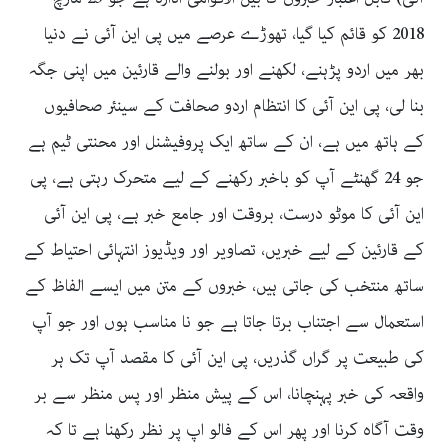
2018 کو قائم کیا گیا، تھوڑے عرصے میں پی این آئی نے دنیا
بھر میں اردو پڑہنے، لکھنے اور بولنے والے قارئین میں اپنی جگہ
بنا لی، پی این آئی کا انتظام اردو صحافت کے سینئر صحافیوں
کے ہاتھ میں ہے، ان کے ساتھ ایک پروفیشنل اور محنتی ٹیم ہے
جو 24 گھنٹے آپ کو باخبر رکھنے کے لیے متحرک رہتی ہے، پی
این آئی کا موٹو درست، بروقت اور جامع خبر ہے، پی این آئی
کے قارئین کے لیے خبریں، تصاویر اور ویڈیوز انتہائی احتیاط کے
ساتھ منتخب کی جاتی ہیں، خبروں کے متن میں ایسے الفاظ کے
استعمال سے اجتناب برتا جاتا ہے جو نا مناسب ہوں اور جو آپ
کی طبیعت پر گراں گذریں، پی این آئی کا مقصد آپ تک ہر
واقعہ کی خبر پہنچانا، اس کے پیش منظر اور پس منظر سے بر
وقت آگاہ کرنا اور پھر اس کے فالو اپ پر نظر رکھنا ہے تا کہ