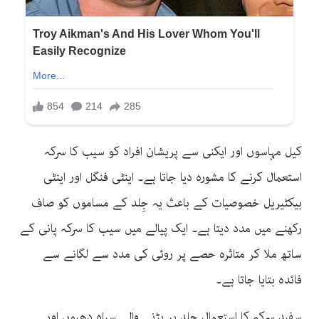
کیل مہاسوں اور ایکنی سے پریشان افراد کو سیب کا سرکہ
استعمال کرنے کا مشورہ دیا جاتا ہے۔ اینٹی فنگل اور اینٹی
بیکٹیریل خصوصیات کے باعث یہ جِلد کے مساموں کو صاف
رکھنے میں مدد دیتا ہے۔ ایک پیالے میں سیب کا سرکہ پانی کے
ساتھ ملا کر متاثرہ حصے پر روئی کی مدد سے لگانے سے
فائدہ بتایا جاتا ہے۔
سفید سرکہ کا استعمال جِلد پر پڑنے والے سیاہ دھبوں اور