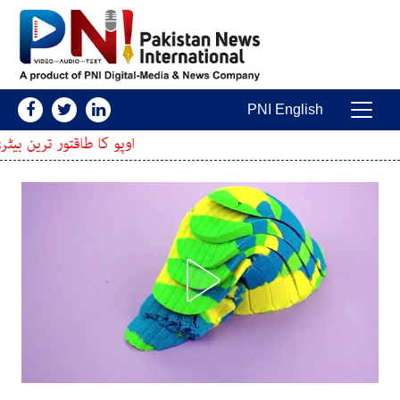
Skip to conten
PNI English
Main Navigatio
اوپو کا طاقتور ترین بیٹری والا اسمارٹ فون پ