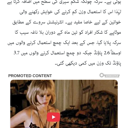
ہوتی ہے۔ سرکہ چونکہ شکم سیری کی سطح میں اضافہ کرتا ہے
لہٰذا اس کا استعمال وزن کم کرنے کی خواہش رکھنے والی
خواتین کے لیے خاصا مفید ہے۔ انٹرنیشنل سروے کے مطابق
موٹاپے کا شکار افراد کو تین ماہ کے دوران بلا ناغہ سیب کا
سرکہ پلایا گیا، جس کے بعد ایک چمچ استعمال کرنے والوں میں
اوسطاً 2.6 پاؤنڈ جبکہ دو چمچ استعمال کرنے والوں میں 3.7
پاؤنڈ تک وزن میں کمی دیکھی گئی۔