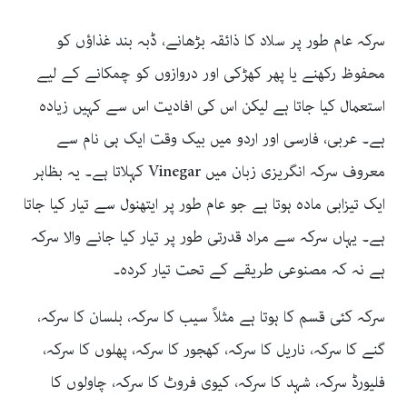
سرکہ عام طور پر سلاد کا ذائقہ بڑھانے، ڈبہ بند غذاؤں کو
محفوظ رکھنے یا پھر کھڑکی اور دروازوں کو چمکانے کے لیے
استعمال کیا جاتا ہے لیکن اس کی افادیت اس سے کہیں زیادہ
ہے۔ عربی، فارسی اور اردو میں بیک وقت ایک ہی نام سے
معروف سرکہ انگریزی زبان میں Vinegar کہلاتا ہے۔ یہ بظاہر
ایک تیزابی مادہ ہوتا ہے جو عام طور پر ایتھنول سے تیار کیا جاتا
ہے۔ یہاں سرکہ سے مراد قدرتی طور پر تیار کیا جانے والا سرکہ
ہے نہ کہ مصنوعی طریقے کے تحت تیار کردہ۔
سرکہ کئی قسم کا ہوتا ہے مثلاً سیب کا سرکہ، بلسان کا سرکہ،
گنے کا سرکہ، ناریل کا سرکہ، کھجور کا سرکہ، پھلوں کا سرکہ،
فلیورڈ سرکہ، شہد کا سرکہ، کیوی فروٹ کا سرکہ، چاولوں کا