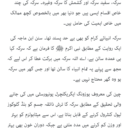
سرکہ، سفید سرکہ اور کشمش کا سرکہ وغیرہ۔ سرکہ کی چند
خاص اقسام ایسی ہیں جو دنیا بھر میں بالخصوص کچھ ممالک
میں خاص اہمیت کی حامل ہیں۔
سرکہ انبیائے کرام کو بھی بے حد پسند تھا۔ سنن ابن ماجہ کی
ایک روایت کے مطابق نبی اکرم ﷺ کا فرمان ہے کہ سرکہ کیا
ہی عمدہ سالن ہے، اے اللہ سرکہ میں برکت عطا کر اس لیے کہ
مجھ سے پہلے یہ تمام انبیاء کا سالن تھا اور جس گھر میں سرکہ
ہو وہ گھر محتاج نہیں ہے۔
چین کی معروف ہوزونگ ایگریکلچرل یونیورسٹی میں کی جانے
والی تحقیق کے مطابق سرکہ کا ترش ذائقہ جسم کو بلڈ گلوکوز
لیول کنٹرول کرنے کے قابل بناتا ہے، اس سے میٹابولزم کو بہتر
اور وزن کم کرنے میں مدد ملتی ہے جبکہ دوران خون بھی بہتر