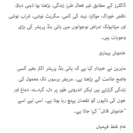
ڈاکٹرز کے مطابق غیر فعال طرزِ زندگی، بڑھتا ہوا ذہنی دباؤ،
ناقص خوراک، موٹاپا، نیند کی کمی، سگریٹ نوشی، شراب نوشی
اور میٹابولک امراض نوجوانوں میں ہائی بلڈ پریشر کی بڑی
وجوہات ہیں۔
خاموش بیماری
ماہرین نے خبردار کیا ہے کہ ہائی بلڈ پریشر اکثر بغیر کسی
واضح علامت کے بڑھتا ہے۔ مریض برسوں تک معمول کی
زندگی گزارتے ہیں لیکن اندرونی طور پر دل، گردے، دماغ اور
خون کی نالیوں کو نقصان پہنچ رہا ہوتا ہے۔ اسی لیے اسے
“خاموش قاتل” کہا جاتا ہے۔
عام غلط فہمیاں