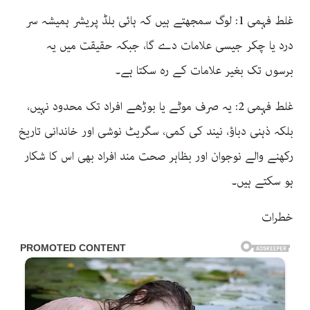
غلط فہمی 1: لوگ سمجھتے ہیں کہ ہائی بلڈ پریشر ہمیشہ سر
درد یا چکر جیسی علامات دے گا، جبکہ حقیقت میں یہ
برسوں تک بغیر علامات کے رہ سکتا ہے۔
غلط فہمی 2: یہ صرف موٹے یا بوڑھے افراد تک محدود نہیں،
بلکہ ذہنی دباؤ، نیند کی کمی، سگریٹ نوشی اور خاندانی تاریخ
رکھنے والے نوجوان اور بظاہر صحت مند افراد بھی اس کا شکار
ہو سکتے ہیں۔
خطرات