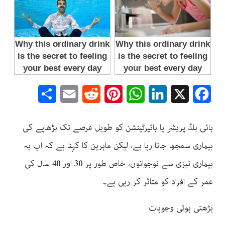
Share
Email
Reddit
Pinterest
WhatsApp
LinkedIn
Facebook
X
ہائی بلڈ پریشر یا ہائپرٹینشن کو طویل عرصے تک بڑھاپے کی
بیماری سمجھا جاتا رہا ہے، لیکن ماہرین کا کہنا ہے کہ اب یہ
بیماری تیزی سے نوجوانوں، خاص طور پر 30 اور 40 سال کی
عمر کے افراد کو متاثر کر رہی ہے۔
بڑھتی ہوئی وجوہات