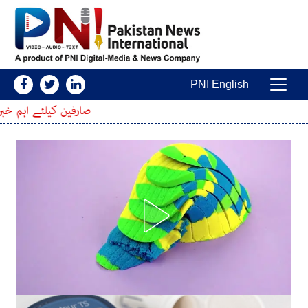
Skip to conten
PNI English
Main Navigatio
صارفین کیلئے اہم خبر ، پی ٹی اے نے موبائل پ