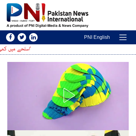
Skip to conten
PNI English
Main Navigatio
'اسلحے میں کمی کا خدشہ'؛ امریکی