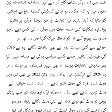
،اے سی اور دیگر سٹاف کام کر رہے ہیں انشاءاللہ آئندہ دو تین
دنوں میں یہ کام مکمل ہو جائے گا۔ڈپٹی کمشنر باغ نے اجلاس
کو بتایا کہ ڈیٹا انٹری میں تفاوت آیا جو سوشل میڈیا پر وائرل
ہوا ۔اہم شکایت کئی حلقہ جات میں ووٹروں کی کمی تھے ۔جو
مسودے بھیج گئے ان کو تاحال چیک کرنا ضروری تھا اس
حوالے سے کئی سیاستدانوں نے بھی الزامات لگائے ،ہم نے 2016
کی فہرستیں بنائیں جسے کسی سیاسی پارٹی نے مسترد نہیں کیا
پھر بلدیاتی انتخابات ہوے وہ بھی انہیں فہرستوں پر ہوے ۔اس
بار 2026 کے الیکشن میں ہماری بیس لائن 2022 ہی تھی اس میں
فوت شدہ افراد کے ووٹ ختم کرنے اور شادی شدہ خواتین کے
ووٹ تبدیل کرنے تھے ۔ڈی آر 2026 ایک اہم نکتہ تھا جب پڑتال
ہوئی تو ووٹ کم ہوئے نادرا نے کئی ووٹ نکالے پٹوار ،موضع
کی ترتیب کے بغیر ووٹر لسٹ کی تیاری تھوڑا مشکل امر تھا