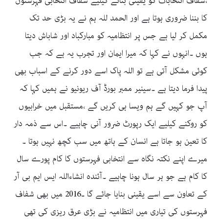
،شفاف انتخابات کو یقینی بنانے کیلیے شفاف انتخابی فہرستوں
کا بننا ضروری ہوتا ہے اور الحمد للہ ہم نے یہ بڑی حد تک
مکمل کر لیا ہے جس پر انتظامیہ کو مبارکباد اور شاباش دیتا
ہوں ۔انہوں نے کہا کہ میرا ایمان اور تجرب یہ ہے کہ جب
کوئی مشکل آتی ہے تو اللہ پاک اسے دور کرنے کے اسباب بھی
پیدا فرما دیتا ہے ۔سینیر ممبر بورڈ آف ریونیو نے ہمیں کہا کہ
آپ جو کہیں گے ہم ویسا ہی کریں گے ،مستقبل میں خرابیوں
کو روکنے کیلیے ایک رپورٹ ضرور آنی چاہیے ۔اس سے ذمہ دار
کا تعین ہو جاتا ہے انسان کے ہاتھ میں سب کچھ نہیں ہوتا ۔
میرے اپنے نکتہ نگاہ سے انتخابی فہرستوں کا کام پورے سال
کا کام ہے جو ہر سال ہونا چاہیے ۔آئندہ انشاءاللہ ایس ایم بی آر
کے تعاون سے اسے یقینی بنایا جائے گا ۔2016 میں بھی شفاف
فہرستوں کی تیاری میں انتظامیہ نے بڑی عرق ریزی کی تھی