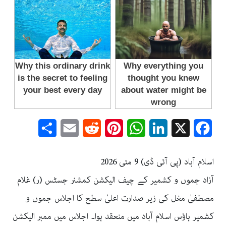
Share
Email
Reddit
Pinterest
WhatsApp
LinkedIn
Facebook
X
اسلام آباد (پی آئی ڈی) 9 مئی 2026
آزاد جموں و کشمیر کے چیف الیکشن کمشنر جسٹس (ر) غلام
مصطفیٰ مغل کی زیر صدارت اعلیٰ سطح کا اجلاس جموں و
کشمیر ہاؤس اسلام آباد میں منعقد ہوا۔ اجلاس میں ممبر الیکشن