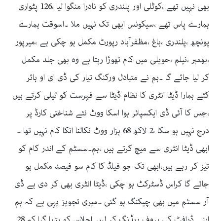
بھی نہیں تھے ،کوٹلی اور پلندری کو نادرا منگوا لیا ،126 پٹواری
ہمارے پاس تھے ،سیکونس ابھی تک نہیں ملا ۔اسوقت ہمارے
پونچھ ،پلندری ،باغ ،مظفرآباد رپورٹ مکمل ہو چکی ہے ،میرپور
،بھمبر ،نیلم ،حویلی میں کام تھوڑا رہتا ہے وہ بھی جلد مکمل
کر لیا جائے گا ۔ہم نے متبادل ورکنگ تیار کی ڈی ای او ہائر
کئے ہمارا ڈیٹا انٹری کا نظام ڈیٹا سے فہرست کو ٹیلی کرتے ہیں
،جس کا آئی ڈی ایکسپائر ہوا اسکا ووٹ نئے شناختی کارڈ پر
درج نہیں ہو سکا ،2 لاکھ 68 ہزار ووٹ نکالنا انکا کام نہیں تھا ۔
ابھی ڈیٹا انٹری سے میچ کرتے ہیں ،ہم۔سسٹم کے اندر کام کو
تیز کر رہے ہیں،ابھی تک جو فیلڈ کا کام سو فیصد مکمل ہو
جائے گا کراس ڈسٹرکٹ ہو چکی ،ڈیٹا انٹری بھی کر دی ہے ڈی
آر سسٹم میں بھی چیکنگ ہو گئی ۔میری تجویز یہی ہے کہ ہم
اپنے ڈرافٹ کی پروف ریڈنگ کر لیں۔اجلاس کو بتایا گیا کہ 28