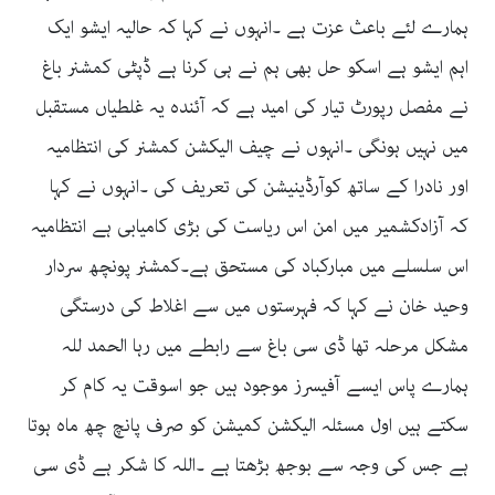
ہمارے لئے باعث عزت ہے ۔انہوں نے کہا کہ حالیہ ایشو ایک
اہم ایشو ہے اسکو حل بھی ہم نے ہی کرنا ہے ڈپٹی کمشنر باغ
نے مفصل رپورٹ تیار کی امید ہے کہ آئندہ یہ غلطیاں مستقبل
میں نہیں ہونگی ۔انہوں نے چیف الیکشن کمشنر کی انتظامیہ
اور نادرا کے ساتھ کوآرڈینیشن کی تعریف کی ۔انہوں نے کہا
کہ آزادکشمیر میں امن اس ریاست کی بڑی کامیابی ہے انتظامیہ
اس سلسلے میں مبارکباد کی مستحق ہے۔کمشنر پونچھ سردار
وحید خان نے کہا کہ فہرستوں میں سے اغلاط کی درستگی
مشکل مرحلہ تھا ڈی سی باغ سے رابطے میں رہا الحمد للہ
ہمارے پاس ایسے آفیسرز موجود ہیں جو اسوقت یہ کام کر
سکتے ہیں اول مسئلہ الیکشن کمیشن کو صرف پانچ چھ ماہ ہوتا
ہے جس کی وجہ سے بوجھ بڑھتا ہے ۔اللہ کا شکر ہے ڈی سی