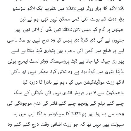
،29 لاکھ 48 ہزار ووٹر تھے 2022 میں ،تقریبا ایک لاکھ سڑسٹھ
ہزار ووٹ کم ہوے اتنی کمی ممکن نہیں تھی ،ہم نے تین
جہتوں پر کام کیا ،بیس لائن 2022 تھی ،ڈی آر لائن تھی ،پھر
جنہوں نے آئی ڈی کارڈ دی پلیس کیا وہ درج نہیں ہو سکا ۔اسی
لیے ہر ضلع میں کمی آئی ۔جب بھی پٹواری ڈیٹا بناتا ہے اسے
پھر ری چیک کیا جاتا ہے ڈیٹا پروسیسنگ ووٹر لسٹ ایمرج ہوئی
،ڈیٹا انٹری میں کوڈ ہوتا ہے وہ تلاش کرنا ممکن نہیں تھا ۔کئی
لاکھ ووٹ موڈیفکیشن میں گیا ، ہم نے نادرا کا دورہ کیا
،دھیرکوٹ سے 9 ہزار فریش انٹری نہیں آئی ،کوٹلی کے منگ
چلے گئے نیلم کے پونچھ چلے گئے،فلٹر کی عدم موجودگی کی
وجہ سے یہ ہوا ،پھر ہم 2022 کا سییکونس مانگا ،ایپ میں یہ
سہولت بھی نہیں تھا کہ جو ووٹ اضافی وقت درج کئے گئے وہ