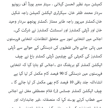
کمیشن سید نظیر الحسن گیلانی ، سینئر ممبر بورڈ آف ریونیو
سردار محمد ظفر خان، سیکرٹری الیکشن کمیشن راجہ شکیل
خان،کمشنر میرپور راجہ طاہر ممتاز ،کمشنر پونچھ سردار وحید
خان اور ڈپٹی کمشنرز اور اسسٹنٹ کمشنرز نے شرکت کی۔
اجلاس میں انتخابی امور سے متعلق انتظامات، انتخابی فہرستوں
میں پائی جانے والی غلطیوں کی درستگی کے حوالے سے ڈپٹی
کمشنرز کی کمیٹی کے چیئرمین ڈپٹی کمشنر باغ نے چیف
الیکشن کمشنر کو بریفنگ دی ۔اجلاس کو بتایا گیا کہ انتخابی
فہرستوں میں درستگی کا 90 فیصد کام مکمل کر لیا گیا ہے
انشاءاللہ جلد باقی 10 فیصد کام بھی مکمل کر لیا جائے گا ۔
چیف الیکشن کمشنر جسٹس (ر) غلام مصطفی مغل نے اجلاس
سے خطاب کرتے ہوے کہا کہ منصفانہ ،غیر جانبدارانہ اور