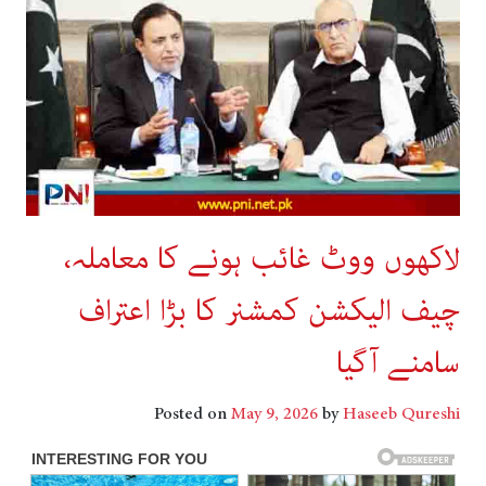
لاکھوں ووٹ غائب ہونے کا معاملہ،
چیف الیکشن کمشنر کا بڑا اعتراف
سامنے آگیا
Posted on
May 9, 2026
by
Haseeb Qureshi