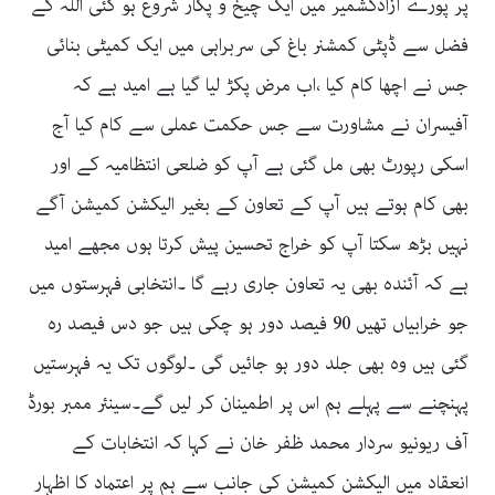
پر پورے آزادکشمیر میں ایک چیخ و پکار شروع ہو گئی اللہ کے
فضل سے ڈپٹی کمشنر باغ کی سربراہی میں ایک کمیٹی بنائی
جس نے اچھا کام کیا ،اب مرض پکڑ لیا گیا ہے امید ہے کہ
آفیسران نے مشاورت سے جس حکمت عملی سے کام کیا آج
اسکی رپورٹ بھی مل گئی ہے آپ کو ضلعی انتظامیہ کے اور
بھی کام ہوتے ہیں آپ کے تعاون کے بغیر الیکشن کمیشن آگے
نہیں بڑھ سکتا آپ کو خراج تحسین پیش کرتا ہوں مجھے امید
ہے کہ آئندہ بھی یہ تعاون جاری رہے گا ۔انتخابی فہرستوں میں
جو خرابیاں تھیں 90 فیصد دور ہو چکی ہیں جو دس فیصد رہ
گئی ہیں وہ بھی جلد دور ہو جائیں گی ۔لوگوں تک یہ فہرستیں
پہنچنے سے پہلے ہم اس پر اطمینان کر لیں گے۔سینئر ممبر بورڈ
آف ریونیو سردار محمد ظفر خان نے کہا کہ انتخابات کے
انعقاد میں الیکشن کمیشن کی جانب سے ہم پر اعتماد کا اظہار