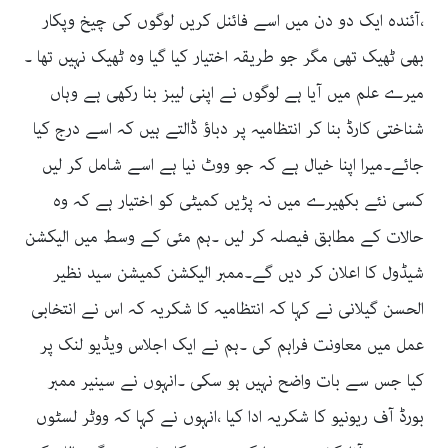
،آئندہ ایک دو دن میں اسے فائنل کریں لوگوں کی چیخ وپکار
بھی ٹھیک تھی مگر جو طریقہ اختیار کیا گیا وہ ٹھیک نہیں تھا ۔
میرے علم میں آیا ہے لوگوں نے اپنی لیبز بنا رکھی ہے وہاں
شناختی کارڈ بنا کر انتظامیہ پر دباؤ ڈالتے ہیں کہ اسے درج کیا
جائے۔میرا اپنا خیال ہے کہ جو ووٹ نیا ہے اسے شامل کر لیں
کسی نئے بکھیرے میں نہ پڑیں کمیٹی کو اختیار ہے کہ وہ
حالات کے مطابق فیصلہ کر لیں ۔ہم مئی کے وسط میں الیکشن
شیڈول کا اعلان کر دیں گے۔ممبر الیکشن کمیشن سید نظیر
الحسن گیلانی نے کہا کہ انتظامیہ کا شکریہ کہ اس نے انتخابی
عمل میں معاونت فراہم کی ۔ہم نے ایک اجلاس ویڈیو لنک پر
کیا جس سے بات واضح نہیں ہو سکی ۔انہوں نے سینیر ممبر
بورڈ آف ریونیو کا شکریہ ادا کیا ،انہوں نے کہا کہ ووٹر لسٹوں