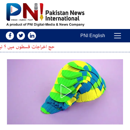
Skip to conten
PNI English
Main Navigatio
حج اخراجات قسطوں میں ؟ نیا طریقہ کار تیار