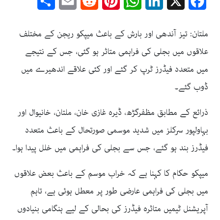
Share
Email
Reddit
Pinterest
WhatsApp
LinkedIn
Facebook
X
ملتان: تیز آندھی اور بارش کے باعث میپکو ریجن کے مختلف
علاقوں میں بجلی کی فراہمی متاثر ہو گئی، جس کے نتیجے
میں متعدد فیڈرز ٹرپ کر گئے اور کئی علاقے اندھیرے میں
ڈوب گئے۔
ذرائع کے مطابق مظفرگڑھ، ڈیرہ غازی خان، ملتان، خانیوال اور
بہاولپور سرکلز میں شدید موسمی صورتحال کے باعث متعدد
فیڈرز بند ہو گئے، جس سے بجلی کی فراہمی میں خلل پیدا ہوا۔
میپکو حکام کا کہنا ہے کہ خراب موسم کے باعث بعض علاقوں
میں بجلی کی فراہمی عارضی طور پر معطل ہوئی ہے، تاہم
آپریشنل ٹیمیں متاثرہ فیڈرز کی بحالی کے لیے ہنگامی بنیادوں