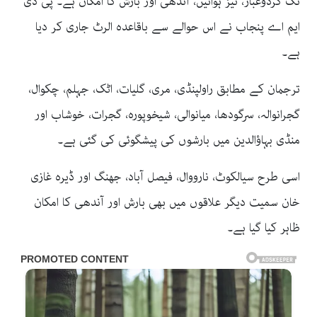
تک گردوغبار، تیز ہوائیں، آندھی اور بارش کا امکان ہے۔ پی ڈی
ایم اے
پنجاب
نے اس حوالے سے باقاعدہ
الرٹ
جاری کر دیا
ہے۔
ترجمان کے مطابق راولپنڈی، مری، گلیات، اٹک، جہلم، چکوال،
گجرانوالہ، سرگودھا، میانوالی، شیخوپورہ، گجرات، خوشاب اور
منڈی بہاؤالدین میں بارشوں کی پیشگوئی کی گئی ہے۔
اسی طرح سیالکوٹ، نارووال، فیصل آباد، جھنگ اور ڈیرہ غازی
خان سمیت دیگر علاقوں میں بھی بارش اور آندھی کا امکان
ظاہر کیا گیا ہے۔