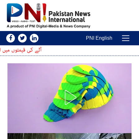
Skip to conten
PNI English
Main Navigatio
آٹے کی قیمتوں میں اضافہ، 20 کلو کا تھیلا مزید کتنا مہنگا ہوگیا؟