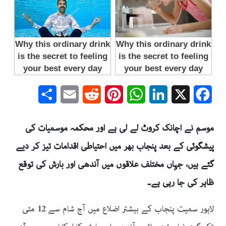
Share
Email
Reddit
Pinterest
WhatsApp
LinkedIn
Facebook
X
موسم نے اچانک کروٹ لے لی ہے اور محکمہ موسمیات کی
پیشگوئی کے بعد
پنجاب
بھر میں احتیاطی اقدامات تیز کر دیے
گئے ہیں، جہاں مختلف علاقوں میں آندھی اور بارش کی توقع
ظاہر کی جا رہی ہے۔
لاہور
سمیت
پنجاب
کے بیشتر اضلاع میں آج شام سے 12 مئی