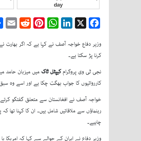
mail
Reddit
Pinterest
WhatsApp
LinkedIn
Facebook
X
وزیر دفاع خواجہ آصف نے کہا ہے کہ اگر بھارت نے 
کرنا پڑ سکتا ہے۔
نجی ٹی وی پروگرام
کیپٹل ٹاک
میں میزبان حامد میر
کارروائیوں کا جواب بھگت چکا ہے اور اسے وہ سبق 
خواجہ آصف نے افغانستان سے متعلق گفتگو کرتے ہو
رہنماؤں سے ملاقاتیں شامل ہیں۔ ان کا کہنا تھا ک
چاہیے۔
وزیر دفاع نے ایران کے حوالے سے کہا کہ امریکا 