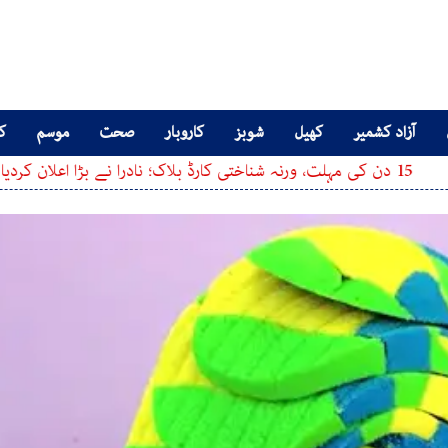
آزاد کشمیر
کھیل
شوبز
کاروبار
صحت
موسم
کا
م