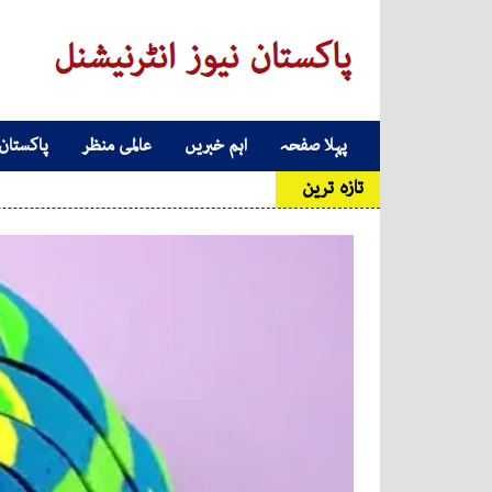
Skip to conten
پہلا صفحہ
اہم خبریں
عالمی منظر
پاکستان
Main Navigatio
تازہ ترین
15 دن کی مہلت، ورنہ شناختی کارڈ بلاک؛ نادرا نے بڑا اعلان کردیا