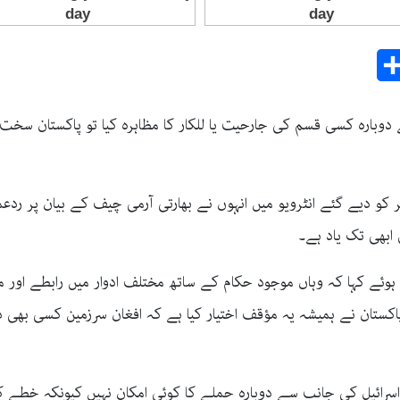
Share
E
دوبارہ کسی قسم کی جارحیت یا للکار کا مظاہرہ کیا تو پاکستان سخت 
 کو دیے گئے انٹرویو میں انہوں نے بھارتی آرمی چیف کے بیان پر ردعم
ابھی تک یاد ہے۔
ئے کہا کہ وہاں موجود حکام کے ساتھ مختلف ادوار میں رابطے اور مل
ہ پاکستان نے ہمیشہ یہ مؤقف اختیار کیا ہے کہ افغان سرزمین کسی ب
یا اسرائیل کی جانب سے دوبارہ حملے کا کوئی امکان نہیں کیونکہ خط