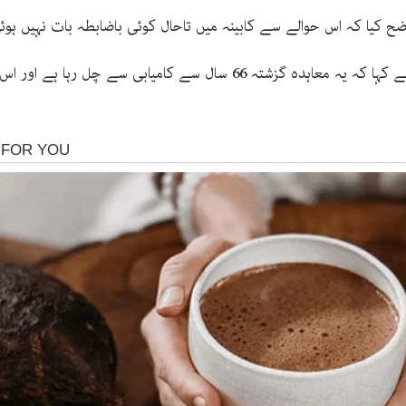
سندھ طاس معاہدے کے بارے میں خواجہ آصف نے کہا کہ یہ معاہدہ گزشتہ 6