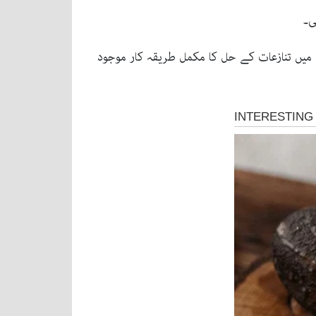
6 سال سے کامیابی سے چل رہا ہے اور اس میں تنازعات کے حل کا مکمل طریقہ کار موجود