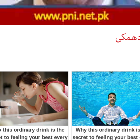
 دھمکی