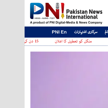
لم
سرکاری اشتہارات
PNI En
نگل کو تعطیل کا اعلان
15 دن کی مہلت، ورنہ شناختی کارڈ بلاک؛ نادرا نے بڑا اعلان کردیا