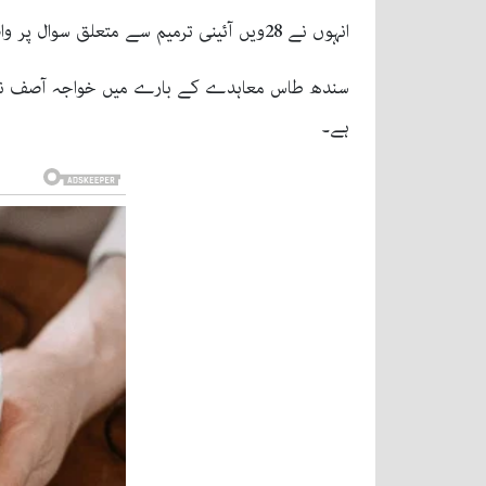
انہوں نے 28ویں آئینی ترمیم سے متعلق سوال پر واضح کیا کہ اس حوالے سے کابینہ میں تاحال کوئی باضابطہ بات نہیں ہوئی۔
ہے۔