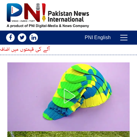
Skip to conten
PNI English
Main Navigatio
آٹے کی قیمتوں میں اضافہ، 20 کلو کا تھیلا مزید کتنا مہنگا ہوگیا؟