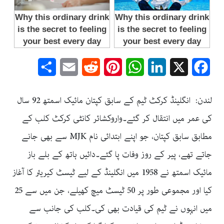
Share
Email
Reddit
Pinterest
WhatsApp
LinkedIn
Facebook
X
لندن: انگلینڈ کرکٹ ٹیم کے سابق کپتان مائیک اسمتھ 92 سال
کی عمر میں انتقال کر گئے۔واروکشائر کانٹی کرکٹ کلب کے
مطابق سابق کپتان، جو اپنے ابتدائی نام MJK سے بھی جانے
جاتے تھے، پیر کے روز وفات پا گئے۔دائیں ہاتھ کے بلے باز
مائیک اسمتھ نے 1958 میں انگلینڈ کے لیے ٹیسٹ کیریئر کا آغاز
کیا اور مجموعی طور پر 50 ٹیسٹ میچ کھیلے، جن میں سے 25
میں انہوں نے ٹیم کی قیادت بھی کی۔کلب کی جانب سے