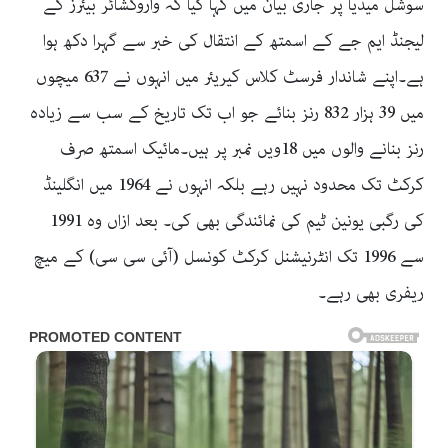
سوشل میڈیا پر جاری بیان میں کہا گیا کہ واروکشائر بیئرز کے
لیجنڈ ایم جے کے اسمتھ کے انتقال کی خبر سے گہرا دکھ ہوا
ہے۔اپنے شاندار فرسٹ کلاس کیریئر میں انہوں نے 637 میچوں
میں 39 ہزار 832 رنز بنائے جو اب تک تاریخ کے سب سے زیادہ
رنز بنانے والوں میں 18ویں نمبر پر ہیں۔مائیک اسمتھ صرف
کرکٹ تک محدود نہیں رہے بلکہ انہوں نے 1964 میں انگلینڈ
کی رگبی یونین ٹیم کی نمائندگی بھی کی۔ بعد ازاں وہ 1991
سے 1996 تک انٹرنیشنل کرکٹ کونسل (آئی سی سی) کے میچ
ریفری بھی رہے۔