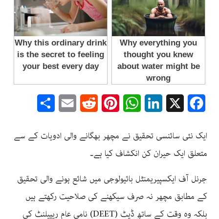
Share
Email
Reddit
Pinterest
WhatsApp
LinkedIn
Facebook
X
ایک نئی سائنسی تحقیق نے مچھر بھگانے والی ادویات کے سے
متعلق ایک حیران کن انکشاف کیا ہے۔
جرنل آف ایکسپیریمنٹل بائیولوجی میں شائع ہونے والی تحقیق
کے مطابق مچھر نہ صرف سیکھنے کی صلاحیت رکھتے ہیں
بلکہ وہ وقت کے ساتھ ڈیٹ (DEET) نامی عام ریپیلنٹ کی