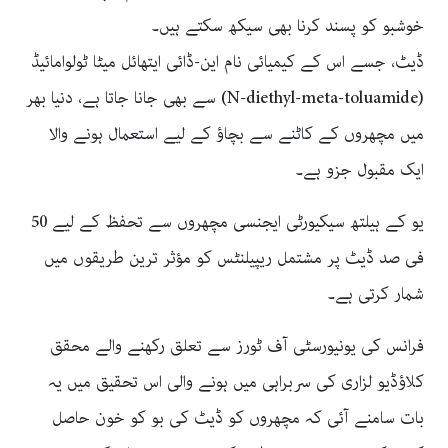
خوشبو کو پسند کرنا بھی سیکھ سکتے ہیں۔
ڈیٹ، جسے اس کے کیمیائی نام این-ڈائی ایتھائل میٹا ٹولوامائیڈ
(N-diethyl-meta-toluamide) سے بھی جانا جاتا ہے، دنیا بھر
میں مچھروں کے کاٹنے سے بچاؤ کے لیے استعمال ہونے والا
ایک مقبول جزو ہے۔
یو کے ہیلتھ سیکیورٹی ایجنسی مچھروں سے تحفظ کے لیے 50
فی صد ڈیٹ پر مشتمل ریپیلنٹس کو مؤثر ترین طریقوں میں
شمار کرتی ہے۔
فرانس کی یونیورسٹی آف ٹورز سے تعلق رکھنے والے محقق
کلاؤڈیو لزاری کی سربراہی میں ہونے والی اس تحقیق میں یہ
بات سامنے آئی کہ مچھروں کو ڈیٹ کی بو کو خون حاصل