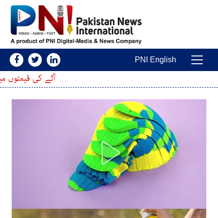
Skip to conten
PNI English
Main Navigatio
آٹے کی قیمتوں میں اضافہ، 20 کلو کا تھیلا مزید کتنا مہنگا ہوگیا؟