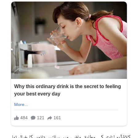
کلاؤڈیو لزاری کے مطابق ماضی میں سائنس دانوں کا خیال تھا