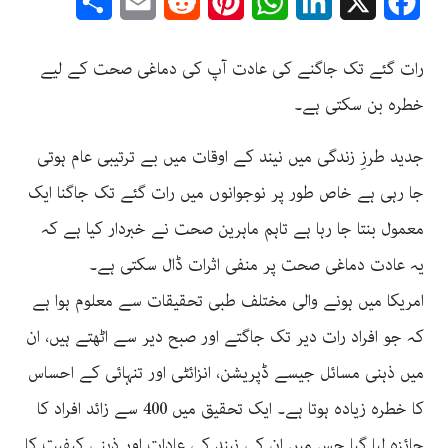
Share
Email
Reddit
Pinterest
WhatsApp
LinkedIn
Facebook
X
رات گئے تک جاگنے کی عادت آپ کی دماغی صحت کے لیے
خطرہ بن سکتی ہے۔
جدید طرزِ زندگی میں نیند کے اوقات میں بے ترتیبی عام ہوتی
جا رہی ہے خاص طور پر نوجوانوں میں رات گئے تک جاگنا ایک
معمول بنتا جا رہا ہے تاہم ماہرین صحت نے خبردار کیا ہے کہ
یہ عادت دماغی صحت پر منفی اثرات ڈال سکتی ہے۔
امریکا میں ہونے والی مختلف طبی تحقیقات سے معلوم ہوا ہے
کہ جو افراد رات دیر تک جاگتے اور صبح دیر سے اٹھتے ہیں، ان
میں ذہنی مسائل جیسے ڈپریشن، انزائٹی اور تنہائی کے احساس
کا خطرہ زیادہ ہوتا ہے۔ ایک تحقیق میں 400 سے زائد افراد کا
جائزہ لیا گیا جس میں ان کی نیند کی عادات اور ذہنی کیفیت کا