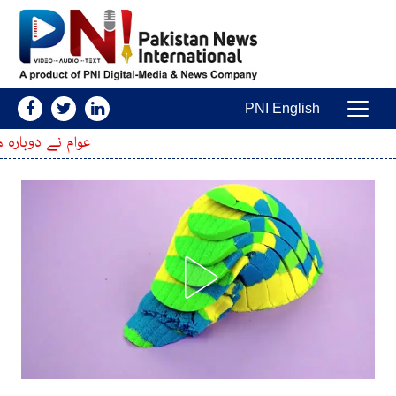
Skip to conten
PNI English
Main Navigatio
عوام نے دوبارہ موقع دیا تو حویلی کہوٹہ