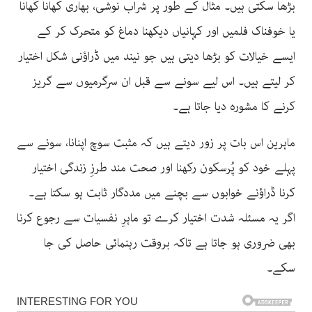
بڑھا سکتی ہیں۔ مثال کے طور پر شراب نوشی، بھاری کھانا کھانا
یا خوفناک فلمیں اور کہانیاں دیکھنا دماغ کو متحرک کر کے
ایسے خیالات کو بڑھا دیتی ہیں جو نیند میں ڈراؤنی شکل اختیار
کر لیتے ہیں۔ اس لیے سونے سے قبل ان سرگرمیوں سے گریز
کرنے کا مشورہ دیا جاتا ہے۔
ماہرین اس بات پر زور دیتے ہیں کہ مثبت سوچ اپنانا، سونے سے
پہلے خود کو پُرسکون رکھنا اور صحت مند طرزِ زندگی اختیار
کرنا ڈراؤنے خوابوں سے بچنے میں مددگار ثابت ہو سکتا ہے۔
اگر یہ مسئلہ شدت اختیار کرے تو ماہرِ نفسیات سے رجوع کرنا
بھی ضروری ہو جاتا ہے تاکہ بروقت رہنمائی حاصل کی جا
سکے۔