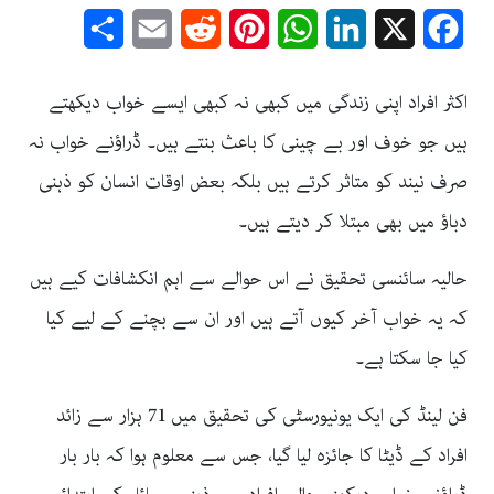
Share
Email
Reddit
Pinterest
WhatsApp
LinkedIn
Facebook
X
اکثر افراد اپنی زندگی میں کبھی نہ کبھی ایسے خواب دیکھتے
ہیں جو خوف اور بے چینی کا باعث بنتے ہیں۔ ڈراؤنے خواب نہ
صرف نیند کو متاثر کرتے ہیں بلکہ بعض اوقات انسان کو ذہنی
دباؤ میں بھی مبتلا کر دیتے ہیں۔
حالیہ سائنسی تحقیق نے اس حوالے سے اہم انکشافات کیے ہیں
کہ یہ خواب آخر کیوں آتے ہیں اور ان سے بچنے کے لیے کیا
کیا جا سکتا ہے۔
فن لینڈ کی ایک یونیورسٹی کی تحقیق میں 71 ہزار سے زائد
افراد کے ڈیٹا کا جائزہ لیا گیا، جس سے معلوم ہوا کہ بار بار