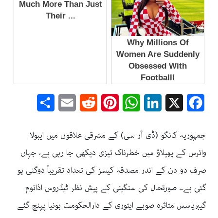
Share
Email
Reddit
Pinterest
WhatsApp
LinkedIn
Facebook
X
جمہوریہ کانگو (ڈی آر سی) کے مشرقی علاقوں میں ایبولا
وائرس کے پھیلاؤ میں خطرناک تیزی دیکھی جا رہی ہے، جہاں
صرف دو دن کے اندر مصدقہ کیسز کی تعداد تقریباً دوگنی ہو
گئی ہے۔ صورتحال کی سنگینی کے پیش نظر ٹیڈروس اذانوم
گیبریاسس متاثرہ صوبے ایتوری کے دارالحکومت بونیا پہنچ گئے