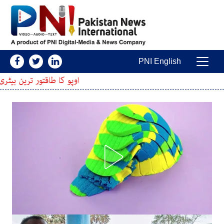
Skip to conten
PNI English
Main Navigatio
اوپو کا طاقتور ترین بیٹری والا اسمارٹ فون 