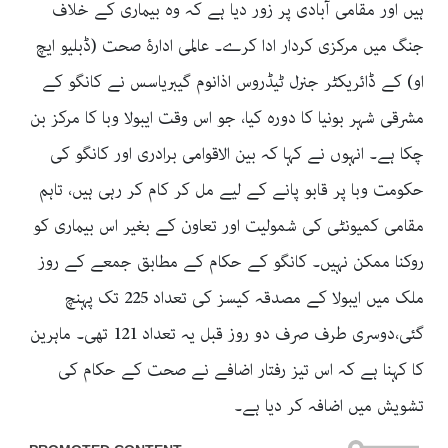
ہیں اور مقامی آبادی پر زور دیا ہے کہ وہ بیماری کے خلاف
جنگ میں مرکزی کردار ادا کرے۔ عالمی ادارۂ صحت (ڈبلیو ایچ
او) کے ڈائریکٹر جنرل ٹیڈروس اذانوم گیبریاسس نے کانگو کے
مشرقی شہر بونیا کا دورہ کیا، جو اس وقت ایبولا وبا کا مرکز بن
چکا ہے۔ انہوں نے کہا کہ بین الاقوامی برادری اور کانگو کی
حکومت وبا پر قابو پانے کے لیے مل کر کام کر رہی ہیں، تاہم
مقامی کمیونٹی کی شمولیت اور تعاون کے بغیر اس بیماری کو
روکنا ممکن نہیں۔ کانگو کے حکام کے مطابق جمعے کے روز
ملک میں ایبولا کے مصدقہ کیسز کی تعداد 225 تک پہنچ
گئی،دوسری طرف صرف دو روز قبل یہ تعداد 121 تھی۔ ماہرین
کا کہنا ہے کہ اس تیز رفتار اضافے نے صحت کے حکام کی
تشویش میں اضافہ کر دیا ہے۔