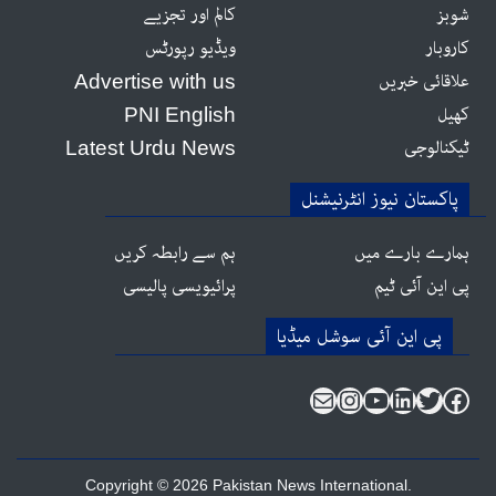
شوبز
کالم اور تجزیے
کاروبار
ویڈیو رپورٹس
علاقائی خبریں
Advertise with us
کھیل
PNI English
ٹیکنالوجی
Latest Urdu News
پاکستان نیوز انٹرنیشنل
ہمارے بارے میں
ہم سے رابطہ کریں
پی این آئی ٹیم
پرائیویسی پالیسی
Instagram
Mail
YouTube
LinkedIn
Twitter
Facebook
Copyright © 2026 Pakistan News International.