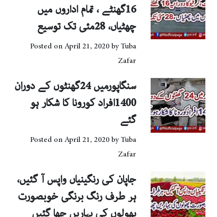
16گھنٹے ، تمام اداروں میں
چھٹیاں، 28مئی تک توسیع
Posted on
April 21, 2020
by
Tuba
Zafar
سنگاپورمیں 24گھنٹوں کے دوران
1400افراد کورونا کا شکار ہو
گئے
Posted on
April 21, 2020
by
Tuba
Zafar
جاپان کی رنگینیاں واپس آ گئیں،
ہر طرف رنگ برنگی خوبصورت
پھولوں کی بہاریں چھا گئیں