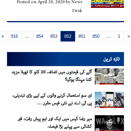
Posted on
April 20, 2020
by
News
Desk
Posts navigation
»
916
…
854
853
852
851
850
…
1
تازہ ترین
آٹے کی قیمتوں میں اضافہ، 20 کلو کا تھیلا مزید
کتنا مہنگا ہوگیا؟
ای سم استعمال کرنے والوں کے لیے بڑی تبدیلی،
پی ٹی اے نے نئی فیس مقرر …
میر رضا کیس میں ایک اور اہم پیش رفت، قبر
کشائی سے پہلے بڑا فیصلہ