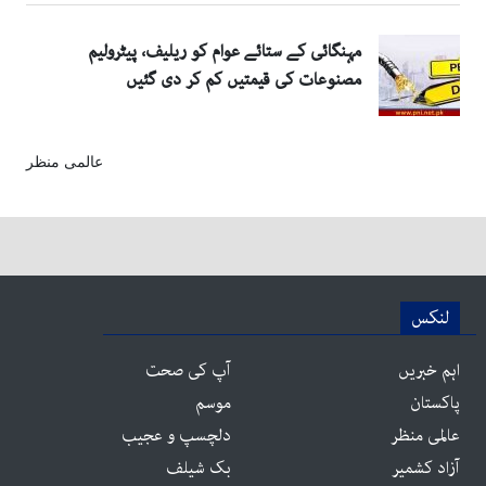
عالمی منظر
لنکس
اہم خبریں
آپ کی صحت
پاکستان
موسم
عالمی منظر
دلچسپ و عجیب
آزاد کشمیر
بک شیلف