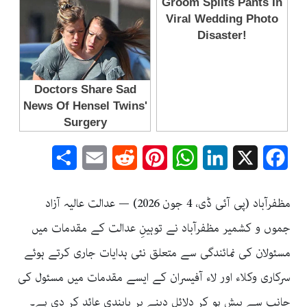
Share
Email
Reddit
Pinterest
WhatsApp
LinkedIn
Facebook
X
مظفرآباد (پی آئی ڈی، 4 جون 2026) — عدالت عالیہ آزاد
جموں و کشمیر مظفرآباد نے توہینِ عدالت کے مقدمات میں
مسئولان کی نمائندگی سے متعلق نئی ہدایات جاری کرتے ہوئے
سرکاری وکلاء اور لاء آفیسران کے ایسے مقدمات میں مسئول کی
جانب سے پیش ہو کر دلائل دینے پر پابندی عائد کر دی ہے۔