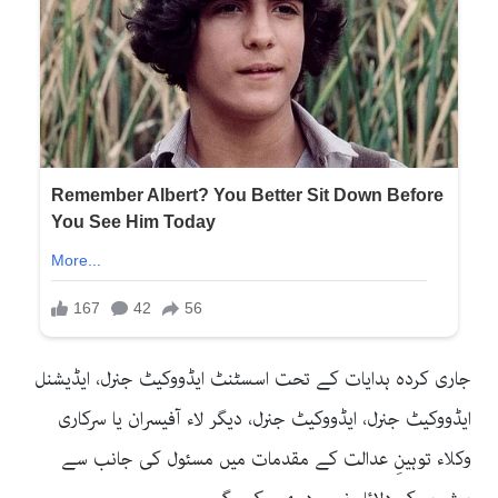
جاری کردہ ہدایات کے تحت اسسٹنٹ ایڈووکیٹ جنرل، ایڈیشنل
ایڈووکیٹ جنرل، ایڈووکیٹ جنرل، دیگر لاء آفیسران یا سرکاری
وکلاء توہینِ عدالت کے مقدمات میں مسئول کی جانب سے