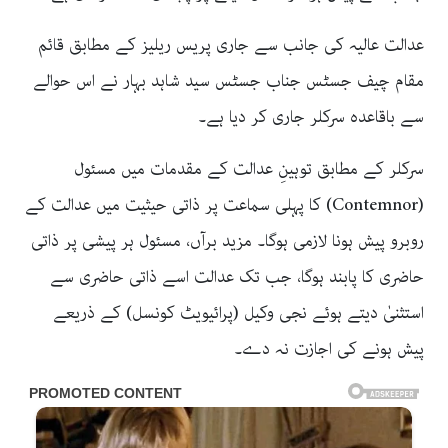
عدالت عالیہ کی جانب سے جاری پریس ریلیز کے مطابق قائم
مقام چیف جسٹس جناب جسٹس سید شاہد بہار نے اس حوالے
سے باقاعدہ سرکلر جاری کر دیا ہے۔
سرکلر کے مطابق توہینِ عدالت کے مقدمات میں مسئول
(Contemnor) کا پہلی سماعت پر ذاتی حیثیت میں عدالت کے
روبرو پیش ہونا لازمی ہوگا۔ مزید برآں، مسئول ہر پیشی پر ذاتی
حاضری کا پابند ہوگا، جب تک عدالت اسے ذاتی حاضری سے
استثنیٰ دیتے ہوئے نجی وکیل (پرائیویٹ کونسل) کے ذریعے
پیش ہونے کی اجازت نہ دے۔