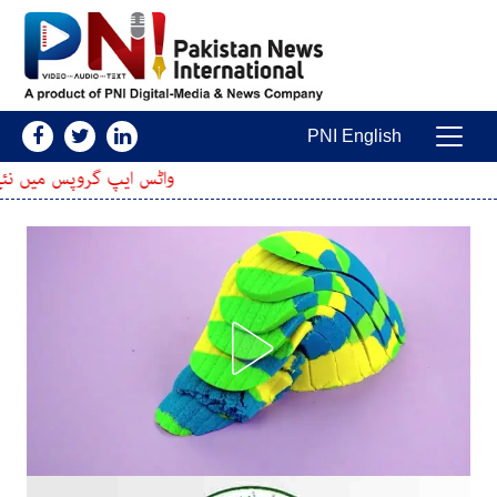
Skip to conten
PNI English
Main Navigatio
واٹس ایپ گروپس میں نئے فیچرز متعارف