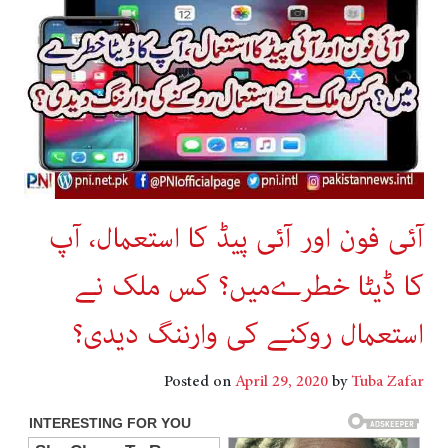
آئی فون اور آئی پیڈ کا استعمال، آپ
کا ڈیٹا خطرےمیں؟ کس ملک نے
استعمال روکنے کی وارننگ دیدی؟
Posted on
April 29, 2020
by
Tuba Zafar