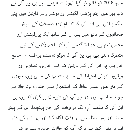
مارچ 2018 کو قائم کیا گیا، تھوڑے عرصے میں پی این آئی نے
دنیا بھر میں اردو پڑہنے، لکھنے اور بولنے والے قارئین میں اپنی
جگہ بنا لی، پی این آئی کا انتظام اردو صحافت کے سینئر
صحافیوں کے ہاتھ میں ہے، ان کے ساتھ ایک پروفیشنل اور
محنتی ٹیم ہے جو 24 گھنٹے آپ کو باخبر رکھنے کے لیے
متحرک رہتی ہے، پی این آئی کا موٹو درست، بروقت اور جامع
خبر ہے، پی این آئی کے قارئین کے لیے خبریں، تصاویر اور
ویڈیوز انتہائی احتیاط کے ساتھ منتخب کی جاتی ہیں، خبروں
کے متن میں ایسے الفاظ کے استعمال سے اجتناب برتا جاتا ہے
جو نا مناسب ہوں اور جو آپ کی طبیعت پر گراں گذریں، پی
این آئی کا مقصد آپ تک ہر واقعہ کی خبر پہنچانا، اس کے پیش
منظر اور پس منظر سے بر وقت آگاہ کرنا اور پھر اس کے فالو
اپ پر نظر رکھنا ہے تا کہ آپ کو حالات حاضرہ سے صرف