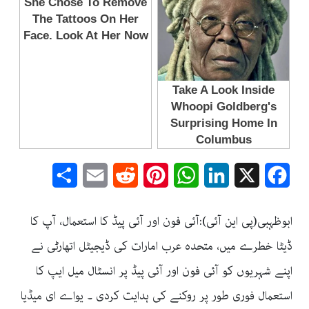
Share
Email
Reddit
Pinterest
WhatsApp
LinkedIn
Facebook
X
ابوظہبی(پی این آئی):آئی فون اور آئی پیڈ کا استعمال، آپ کا
ڈیٹا خطرے میں، متحدہ عرب امارات کی ڈیجیٹل اتھارٹی نے
اپنے شہریوں کو آئی فون اور آئی پیڈ پر انسٹال میل ایپ کا
استعمال فوری طور پر روکنے کی ہدایت کردی ۔ یواے ای میڈیا