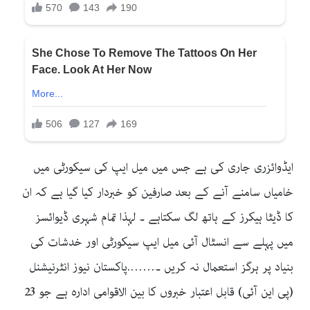
ایڈوائزری جاری کی ہے جس میں میل ایپ کی سیکورٹی میں
خامیاں سامنے آنے کے بعد صارفین کو خبردار کیا گیا ہے کہ ان
کا ڈیٹا ہیکرز کے ہاتھ لگ سکتاہے ۔ لہذا تمام شہری ڈیوائسز
میں پہلے سے انسٹال آئی میل ایپ سیکورٹی اور خدشات کی
بنیاد پر ہرگز استعمال نہ کریں ۔…….پاکستان نیوز انٹرنیشنل
(پی این آئی) قابل اعتبار خبروں کا بین الاقوامی ادارہ ہے جو 23