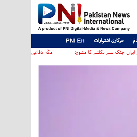
لم
سرکاری اشتہارات
PNI En
ے نکلنے کا مشورہ
'مکّہ دفاعی معاہدہ': پاکستان، سعودی