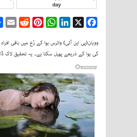
mail
Reddit
Pinterest
WhatsApp
LinkedIn
Facebook
X
ووہان(پی این آئی) وائرس ہوا کے رُخ میں باقی اف
کی ہوا کے ذریعے پھیل سکتا ہے۔ یہ تحقیق لاک ڈاو