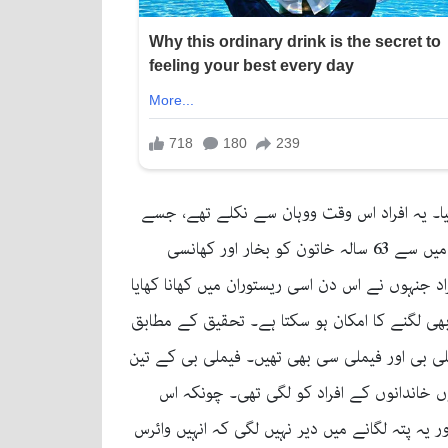
گیا۔ یہ افراد اس وقت ووہان سے نکلے تھے، جسے
چین میں کورونا وائرس کے پھیلاو کا مرکز مانا جاتا ہے۔کھانے کے وقت ان پانچ افراد کی صحت ٹھیک تھی، تاہم بعد ازاں ان میں سے 63 سالہ خاتون کو بخار اور کھانسی
د جنہوں نے اس دن اسی ریستوران میں کھانا کھایا
ر بھی لگنے کا امکان ہو سکتا ہے۔ تحقیق کے مطابق
ملی بی اور فیملی سی بھی تھیں۔ فیملی بی کے تین
ں خاندانوں کے افراد کو لگی تھی۔ چونکہ اس
 یہ پتہ لگانے میں دیر نہیں لگی کہ انہیں وائرس