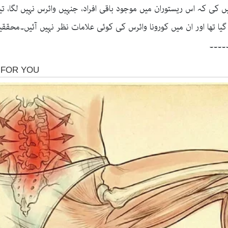
کی کہ اس ریستوران میں موجود باقی افراد، جنہیں وائرس نہیں لگا، تی
نطینہ میں رکھا گیا تھا اور ان میں کورونا وائرس کی کوئی علامات نظر نہیں آئ
۔۔۔۔۔