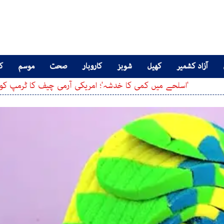
آزاد کشمیر
کھیل
شوبز
کاروبار
صحت
موسم
کا
سلحے میں کمی کا خدشہ'؛ امریکی آرمی چیف کا ٹرمپ کو ایران جنگ س