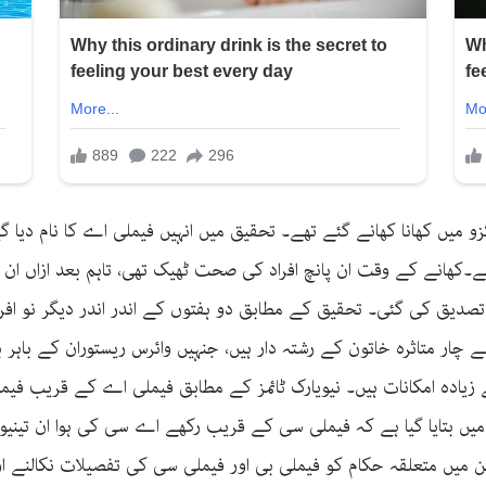
و میں کھانا کھانے گئے تھے۔ تحقیق میں انہیں فیملی اے کا نام دیا 
 تصدیق کی گئی۔ تحقیق کے مطابق دو ہفتوں کے اندر اندر دیگر نو افرا
 سے چار متاثرہ خاتون کے رشتہ دار ہیں، جنہیں وائرس ریستوران کے باہ
ے زیادہ امکانات ہیں۔ نیویارک ٹائمز کے مطابق فیملی اے کے قریب فی
یں بتایا گیا ہے کہ فیملی سی کے قریب رکھے اے سی کی ہوا ان تینیو
چین میں متعلقہ حکام کو فیملی بی اور فیملی سی کی تفصیلات نکالنے اور