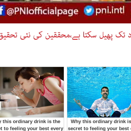
راد تک پھیل سکتا ہے،محققین کی نئی تحقیق