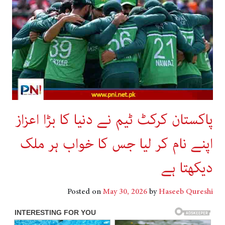
پاکستان کرکٹ ٹیم نے دنیا کا بڑا اعزاز
اپنے نام کر لیا جس کا خواب ہر ملک
دیکھتا ہے
Posted on
May 30, 2026
by
Haseeb Qureshi