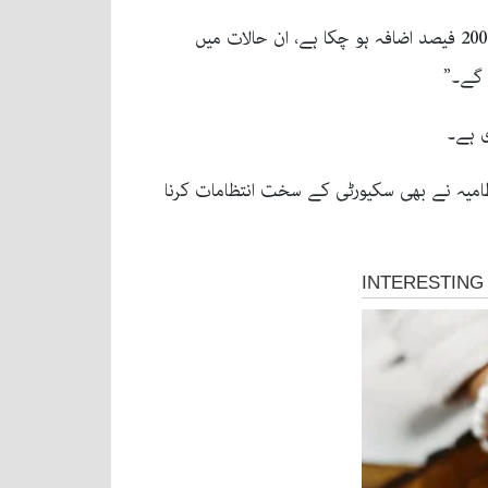
انہوں نےشکوہ کرتے ہوئے کہا کہ “موجودہ دور میں جس رفتار سے مہنگائی بڑھی ہے، اس سے عام ملازم کی ‘ٹینشن’ میں 200 فیصد اضافہ ہو چکا ہے، ان حالات میں
ی ہے۔
ظامیہ نے بھی سکیورٹی کے سخت انتظامات کرنا