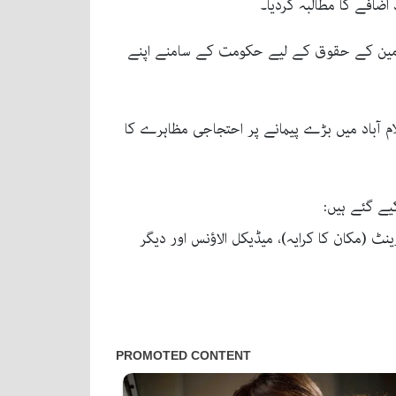
ن (ایپکا) نے ملازمین کے حقوق کے لیے حکومت کے سامنے اپنے
قی دارالحکومت اسلام آباد میں بڑے پیمانے پر احتجاجی مظاہرے کا
ی الفور 200 فیصد اضافہ کیا جائے جبکہ ہاؤس رینٹ (مکان کا کرایہ)، میڈیکل الاؤنس اور دیگر