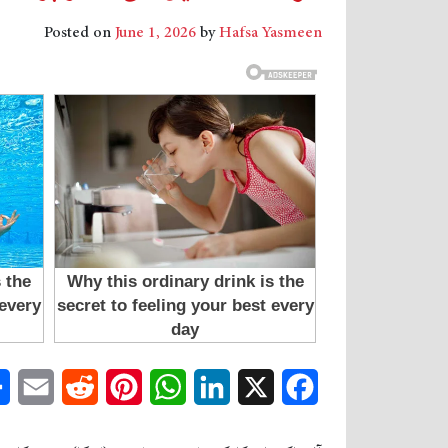
Posted on
June 1, 2026
by
Hafsa Yasmeen
mail
Reddit
Pinterest
WhatsApp
LinkedIn
Facebook
X