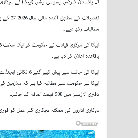
آل پاکستان کلرکس ایسوسی ایشن (ایپکا) نے سرکاری ملازمین کی تنخواہوں 200 فیصد اور ہاؤس رینٹ ال
تفصیلات
مطالبات رکھ دیے۔
باقاعدہ اعلان کر دیا ہے۔
ایپکا کی جانب سے پیش کیے گئے 6 نکاتی ایجنڈے میں ملازمین کی مراعات کے حوالے سے انتہائی بھاری مطالبات شامل کیے گئے ہیں:
دفتری الاؤنسز میں 500 فیصد اضافہ کیا جائے۔
سرکاری اداروں کی ممکنہ نجکاری کے عمل کو فوری 