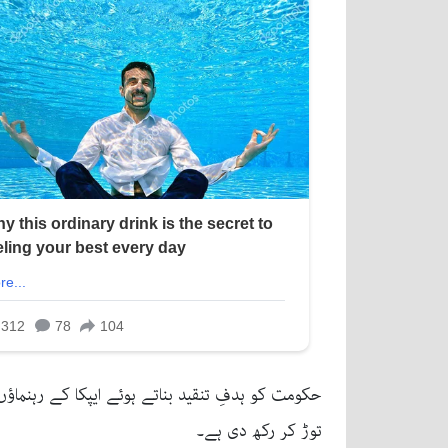
حکومت کو ہدفِ تنقید بناتے ہوئے ایپکا کے رہنماؤ
توڑ کر رکھ دی ہے۔