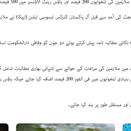
اؤنسز میں 500 فیصد اضافے کا مطالبہ کردیا۔
 کے مطابق آئندہ مالی سال 2026-27 کے بجٹ کی آمد سے قبل آل پاکستان کلرکس ایسوسی ایش
ایپکا کی مرکزی قیادت نے حکومت کو ایک سخت 6 نکاتی مطالبہ نامہ پیش کرتے ہوئے دو جون کو وفا
ایپکا نے حکومت سے مطالبہ کیا ہے کہ ملازمین کی بنیادی تنخواہوں میں ف
اور مستقل طور پر بند کیا جائے۔