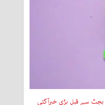
؟ بجٹ سے قبل بڑی خبرآگئی