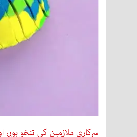
سرکاری ملازمین کی تنخواہوں او