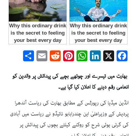
Share
Email
Reddit
Pinterest
WhatsApp
LinkedIn
Facebook
X
بھارت میں تیسرے اور چوتھے بچے کی پیدائش پر والدین کو
انعامی رقم دینے کا اعلان کیا گیا ہے۔
انڈین میڈیا کی رپورٹس کے مطابق بھارت کی ریاست آندھرا
پردیش کے وزیراعلیٰ این چندرابابو نائیڈو نے ریاست میں آبادی
کی گرتی ہوئی شرح کو روکنے کیلئے بچوں کی پیدائش پر
انعامی رقم دینے کا اعلان کیا ہے۔