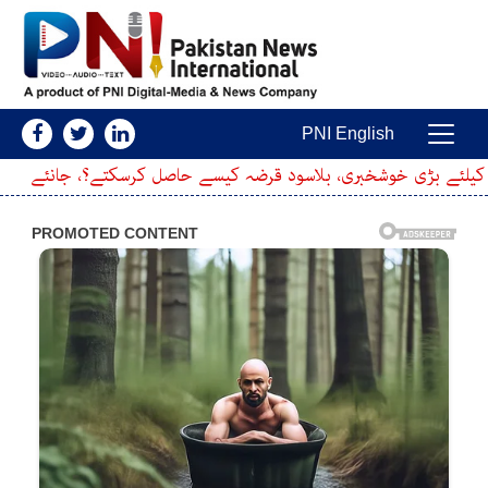
Skip to conten
PNI English
Main Navigatio
ی، بلاسود قرضہ کیسے حاصل کرسکتے؟، جانئے
سرکاری سکولوں