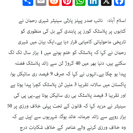
Share
Email
Reddit
Pinterest
WhatsApp
LinkedIn
Facebook
X
اسلام آباد: نائب صدر پیپلز پارٹی سینیٹر شیری رحمان نے
کتابوں پر پلاسٹک کورز پر پابندی کے بل کی منظوری کو
تاریخی ماحولیاتی کامیابی قرار دیا ہے۔ایک بیان میں شیری
رحمان نے کہا کہ پلاسٹک کو ختم ہونے میں 1 ہزار سال تک لگ
سکتے ہیں، دنیا بھر میں 40 کروڑ ٹن سے زائد پلاسٹک فضلہ
پیدا ہو چکا ہے۔انہوں نے کہا کہ صرف 9 فیصد ری سائیکل ہوا،
پاکستان میں سالانہ تقریبا 3 ملین ٹن پلاسٹک کچرا پیدا ہوتا ہے
اور تقریبا 3 فیصد پلاسٹک ہی ری سائیکل ہوتا ہے۔پی پی کی
سینیٹر نے مزید کہا کہ قانون کے تحت پہلی خلاف ورزی پر 50
ہزار روپے سے زائد جرمانہ عائد ہوگا، شہریوں سے اپیل ہے کہ
وہ خلاف ورزی کرنے والے عناصر کے خلاف شکایات درج