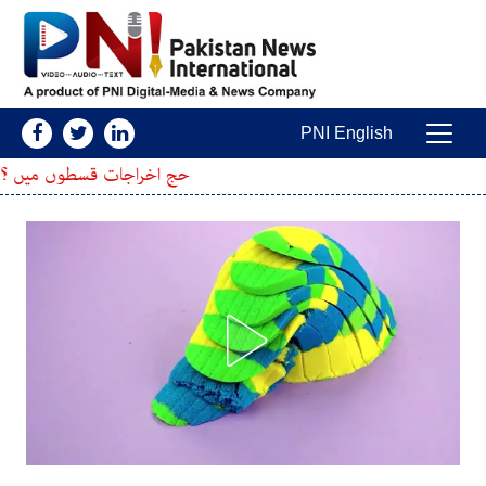
Skip to conten
PNI English
Main Navigatio
حج اخراجات قسطوں میں ؟ نیا طریقہ کار تیار