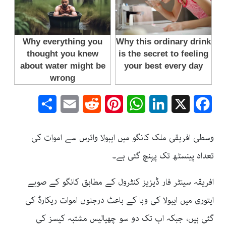
Share
Email
Reddit
Pinterest
WhatsApp
LinkedIn
Facebook
X
وسطی افریقی ملک کانگو میں ایبولا وائرس سے اموات کی
تعداد پینسٹھ تک پہنچ گئی ہے۔
افریقہ سینٹر فار ڈیزیز کنٹرول کے مطابق کانگو کے صوبے
ایتوری میں ایبولا کی وبا کے باعث درجنوں اموات ریکارڈ کی
گئی ہیں، جبکہ اب تک دو سو چھیالیس مشتبہ کیسز کی