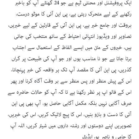
ایک پروفیشنل اور محنتی ٹیم ہے جو 24 گھنٹے آپ کو باخبر
رکھنے کے لیے متحرک رہتی ہے، پی این آئی کا موٹو درست،
بروقت اور جامع خبر ہے، پی این آئی کے قارئین کے لیے خبریں،
تصاویر اور ویڈیوز انتہائی احتیاط کے ساتھ منتخب کی جاتی
ہیں، خبروں کے متن میں ایسے الفاظ کے استعمال سے اجتناب
برتا جاتا ہے جو نا مناسب ہوں اور جو آپ کی طبیعت پر گراں
گذریں، پی این آئی کا مقصد آپ تک ہر واقعہ کی خبر پہنچانا،
اس کے پیش منظر اور پس منظر سے بر وقت آگاہ کرنا اور پھر
اس کے فالو اپ پر نظر رکھنا ہے تا کہ آپ کو حالات حاضرہ سے
صرف آگاہی نہیں بلکہ مکمل آگاہی حاصل ہو، آپ بھی پی این
آئی کا دست و بازو بنیں، اس کا پیج لائیک کریں، اس کی خبریں،
تصویریں اپنے دوستوں اور رشتہ داروں میں شیئر کریں، اللہ آپ
کا حامی و ناصر ہو، ایڈیٹر