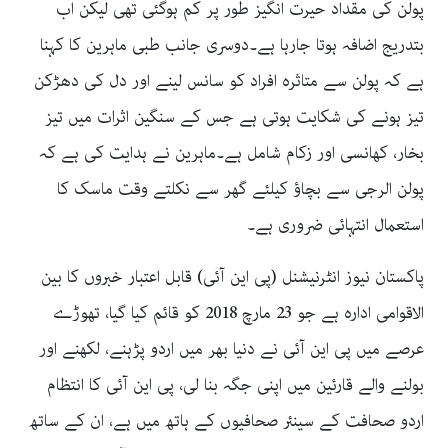
پولن کی مقداد حیرت انگیز طور پر کم ہوگئی تھی لیکن اب
بتدریج اضافہ ہوتا جارہا ہے۔دوسری جانب طبی ماہرین کا کہنا
ہے کہ پولن سے متاثرہ افراد کو سانس لینے اور دل کی دھڑکن
تیز ہونے کی شکایت ہوتی ہے جس کے سنگین اثرات میں تیز
بخار، کھانسی اور زکام شامل ہے۔ماہرین نے ہدایت کی ہے کہ
پولن الرجی سے بچاؤ کیلئے گھر سے نکلتے وقت ماسک کا
استعمال انتہائی ضروری ہے۔
پاکستان نیوز انٹرنیشنل (پی این آئی) قابل اعتبار خبروں کا بین
الاقوامی ادارہ ہے جو 23 مارچ 2018 کو قائم کیا گیا، تھوڑے
عرصے میں پی این آئی نے دنیا بھر میں اردو پڑہنے، لکھنے اور
بولنے والے قارئین میں اپنی جگہ بنا لی، پی این آئی کا انتظام
اردو صحافت کے سینئر صحافیوں کے ہاتھ میں ہے، ان کے ساتھ