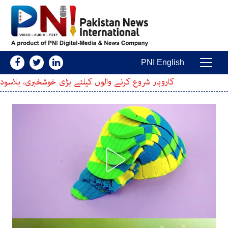
Skip to conten
PNI English
Main Navigatio
ار شروع کرنے والوں کیلئے بڑی خوشخبری، بلاسود قرضہ کیسے حاصل ک