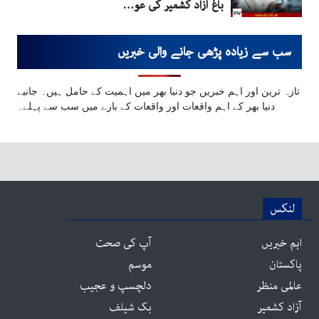
باغ آزاد کشمیر کی عو…
سب سے زیادہ پڑھی جانے والی خبریں
تازہ ترین اور اہم خبریں جو دنیا بھر میں اہمیت کے حامل ہیں۔ جانیے
دنیا بھر کے اہم واقعات اور واقعات کے بارے میں سب سے پہلے۔
لنکس
اہم خبریں
آپ کی صحت
پاکستان
موسم
عالمی منظر
دلچسپ و عجیب
آزاد کشمیر
بک شیلف