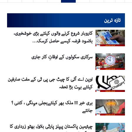
تازہ ترین
کاروبار شروع کرنے والوں کیلئے بڑی خوشخبری،
بلاسود قرضہ کیسے حاصل کرسک…
سرکاری سکولوں کے اوقاتِ کار جاری
اوپن اے آئی کا چیٹ جی پی ٹی کے مفت صارفین
کیلئے بہت بڑا تحفہ
بری خبر !!! ملک بھر کیلئےبجلی مہنگی ، کتنی ؟
جانئے
چیئرمین پاکستان پیپلز پارٹی بلاول بھٹو زرداری کا