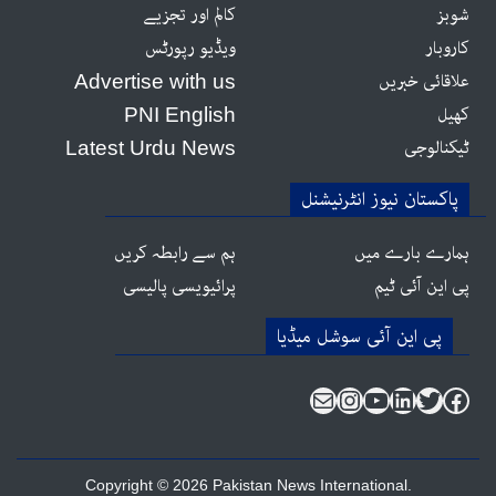
شوبز
کالم اور تجزیے
کاروبار
ویڈیو رپورٹس
علاقائی خبریں
Advertise with us
کھیل
PNI English
ٹیکنالوجی
Latest Urdu News
پاکستان نیوز انٹرنیشنل
ہمارے بارے میں
ہم سے رابطہ کریں
پی این آئی ٹیم
پرائیویسی پالیسی
Instagram
Mail
YouTube
LinkedIn
Twitter
Facebook
Copyright © 2026 Pakistan News International.